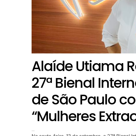
Alaíde Utiama 
27ª Bienal Inter
de São Paulo co
“Mulheres Extrao
Na sexta-feira, 13 de setembro, a 27ª Bienal 