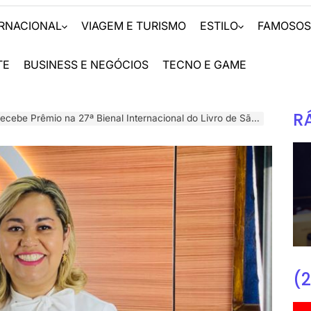
ERNACIONAL
VIAGEM E TURISMO
ESTILO
FAMOSO
TE
BUSINESS E NEGÓCIOS
TECNO E GAME
R
o na 27ª Bienal Internacional do Livro de São Paulo com a 10ª Edição de “Mulheres Extraordinárias”
(2