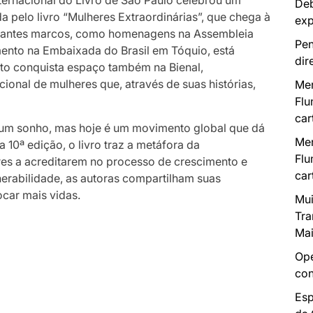
Deb
 pelo livro “Mulheres Extraordinárias”, que chega à
exp
ortantes marcos, como homenagens na Assembleia
Pen
mento na Embaixada do Brasil em Tóquio, está
dir
eto conquista espaço também na Bienal,
nal de mulheres que, através de suas histórias,
Mer
Flu
car
um sonho, mas hoje é um movimento global que dá
Mer
 10ª edição, o livro traz a metáfora da
Flu
ores a acreditarem no processo de crescimento e
car
erabilidade, as autoras compartilham suas
ocar mais vidas.
Mui
Tra
Mai
Ope
con
Esp