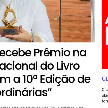
Recebe Prêmio na
nacional do Livro
m a 10ª Edição de
Ú
rdinárias”
Cic
pla
for
Internacional do Livro de São Paulo celebrou um