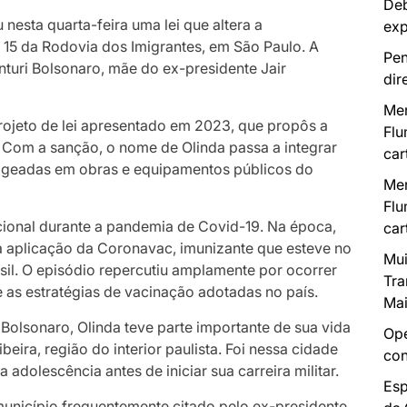
Deb
nesta quarta-feira uma lei que altera a
exp
15 da Rodovia dos Imigrantes, em São Paulo. A
Pen
nturi Bolsonaro, mãe do ex-presidente Jair
dir
Mer
ojeto de lei apresentado em 2023, que propôs a
Flu
 Com a sanção, o nome de Olinda passa a integrar
car
nageadas em obras e equipamentos públicos do
Mer
Flu
cional durante a pandemia de Covid-19. Na época,
car
 aplicação da Coronavac, imunizante que esteve no
Mui
asil. O episódio repercutiu amplamente por ocorrer
Tra
as estratégias de vacinação adotadas no país.
Mai
 Bolsonaro, Olinda teve parte importante de sua vida
Ope
eira, região do interior paulista. Foi nessa cidade
con
 adolescência antes de iniciar sua carreira militar.
Esp
 município frequentemente citado pelo ex-presidente