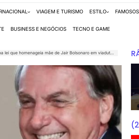
ERNACIONAL
VIAGEM E TURISMO
ESTILO
FAMOSO
TE
BUSINESS E NEGÓCIOS
TECNO E GAME
R
 que homenageia mãe de Jair Bolsonaro em viaduto da Rodovia dos Imigrantes
(2