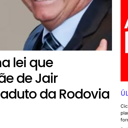
a lei que
e de Jair
iaduto da Rodovia
Ú
Cic
pla
for