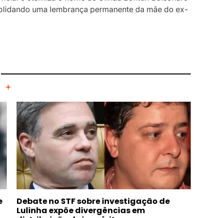
nsolidando uma lembrança permanente da mãe do ex-
I
e
Debate no STF sobre investigação de
Lulinha expõe divergências em