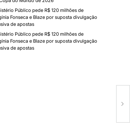
 Copa do Mundo de 2026
istério Público pede R$ 120 milhões de
gínia Fonseca e Blaze por suposta divulgação
siva de apostas
istério Público pede R$ 120 milhões de
gínia Fonseca e Blaze por suposta divulgação
siva de apostas
For
pel
Uni