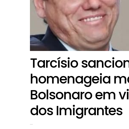
Tarcísio sancion
homenageia mã
Bolsonaro em v
dos Imigrantes