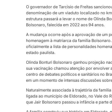
O governador de Tarcísio de Freitas sancionou 
denominação de um viaduto localizado no km 
estrutura passará a levar o nome de Olinda Bo
Bolsonaro, falecida em 2022 aos 94 anos.
A mudança ocorre após a aprovação de um pr
homenagem à matriarca da família Bolsonaro.
oficialmente a lista de personalidades home
estado paulista.
Olinda Bonturi Bolsonaro ganhou projeção na
sua vacinação chamou atenção por envolver a
centro de debates políticos e sanitários no Br
em um momento de intensas discussões sobre 
Naturalmente associada à trajetória da família
ligada ao município de Eldorado, no Vale do Rib
que Jair Bolsonaro passou a infância e parte da
A família construiu sua história em Eldorado,