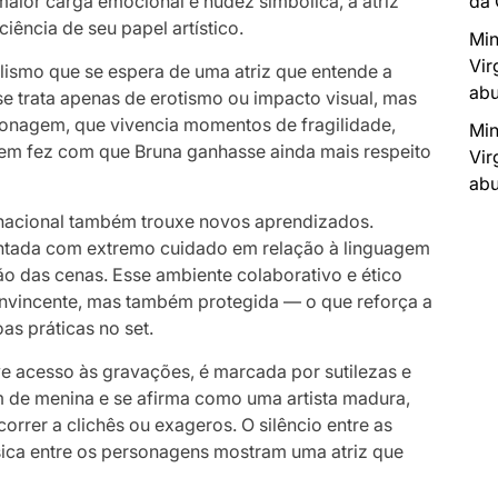
 maior carga emocional e nudez simbólica, a atriz
da
iência de seu papel artístico.
Min
Vir
lismo que se espera de uma atriz que entende a
abu
e trata apenas de erotismo ou impacto visual, mas
nagem, que vivencia momentos de fragilidade,
Min
m fez com que Bruna ganhasse ainda mais respeito
Vir
abu
rnacional também trouxe novos aprendizados.
rientada com extremo cuidado em relação à linguagem
o das cenas. Esse ambiente colaborativo e ético
onvincente, mas também protegida — o que reforça a
as práticas no set.
e acesso às gravações, é marcada por sutilezas e
m de menina e se afirma como uma artista madura,
orrer a clichês ou exageros. O silêncio entre as
ísica entre os personagens mostram uma atriz que