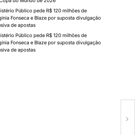
 Copa do Mundo de 2026
istério Público pede R$ 120 milhões de
gínia Fonseca e Blaze por suposta divulgação
siva de apostas
istério Público pede R$ 120 milhões de
gínia Fonseca e Blaze por suposta divulgação
siva de apostas
Mai
e G
Int