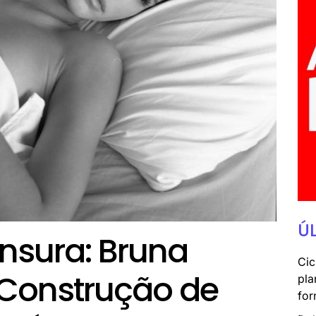
Ú
nsura: Bruna
Cic
 Construção de
pla
for