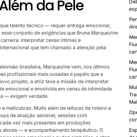
Além da Pele
Deb
exp
Pen
 que talento técnico — requer entrega emocional,
dir
 esse conjunto de exigências que Bruna Marquezine
Mer
arreira: interpretar cenas íntimas e
Flu
nternacional que tem chamado a atenção pela
car
Mer
levisão brasileira, Marquezine vem, nos últimos
Flu
has profissionais mais ousadas e papéis que a
car
vo projeto, a atriz teve a missão de interpretar
Mui
e emocional e envolvida em cenas de intimidade
Tra
ca — exigem verdade.
Mai
e meticuloso. Muito além de leituras de roteiro e
Ope
ops de atuação sensível, sessões com
con
s cada vez mais presentes em produções
os atores — e acompanhamento terapêutico. O
Esp