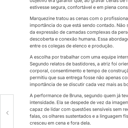
objetivo era garantir que, ao gravar cenas de
estivesse segura, confortável e em plena consc
Marquezine tratou as cenas com o profissiona
importância do que está sendo contado. Não s
da expressão de camadas complexas da perso
descoberta e conexão humana. Essa abordage
entre os colegas de elenco e produção.
A escolha por trabalhar com uma equipe inte
Segundo relatos de bastidores, a atriz foi o
corporal, consentimento e tempo de construçã
permitiu que sua entrega fosse não apenas c
importância de se discutir cada vez mais as bo
A performance de Bruna, segundo quem já tev
intensidade. Ela se despede de vez da image
capaz de lidar com questões sensíveis sem rec
o
falas, os olhares sustentados e a linguagem f
cresceu em cena e fora dela.