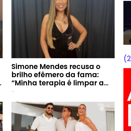
(2
Simone Mendes recusa o
brilho efêmero da fama:
a
“Minha terapia é limpar a
casa”