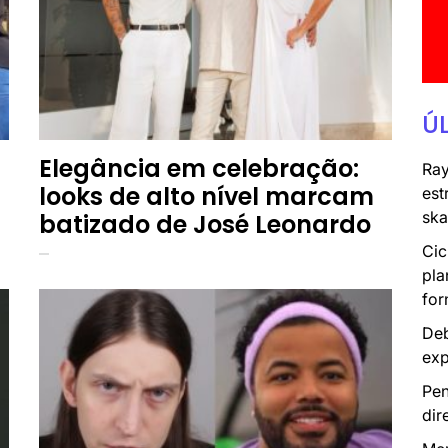
Ú
Elegância em celebração:
Ray
looks de alto nível marcam
est
ska
batizado de José Leonardo
Cic
pla
for
Deb
exp
Pen
dir