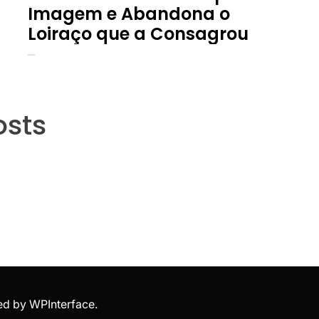
Imagem e Abandona o
Loiraço que a Consagrou
osts
ed by
WPInterface
.