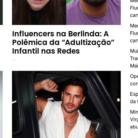
Mer
Flu
car
Mer
Influencers na Berlinda: A
Flu
Polêmica da “Adultização”
car
Infantil nas Redes
Mui
Tra
Mai
Ope
con
Esp
da
Min
Vir
abu