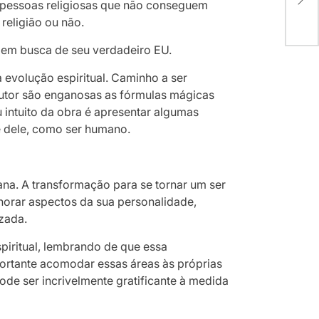
há pessoas religiosas que não conseguem
min
 religião ou não.
s em busca de seu verdadeiro EU.
 evolução espiritual. Caminho a ser
autor são enganosas as fórmulas mágicas
u intuito da obra é apresentar algumas
e dele, como ser humano.
ana. A transformação para se tornar um ser
orar aspectos da sua personalidade,
zada.
piritual, lembrando de que essa
ortante acomodar essas áreas às próprias
de ser incrivelmente gratificante à medida