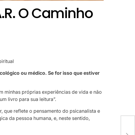
.A.R. O Caminho
iritual
cológico ou médico. Se for isso que estiver
em minhas próprias experiências de vida e não
m livro para sua leitura”.
or, que reflete o pensamento do psicanalista e
gica da pessoa humana, e, neste sentido,
Int
des