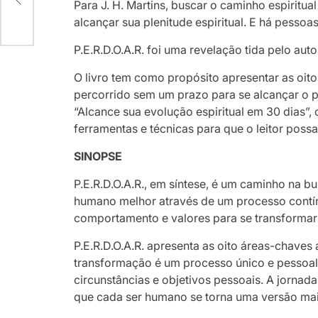
Para J. H. Martins, buscar o caminho espiritu
alcançar sua plenitude espiritual. E há pessoa
P.E.R.D.O.A.R. foi uma revelação tida pelo au
O livro tem como propósito apresentar as oito
percorrido sem um prazo para se alcançar o p
“Alcance sua evolução espiritual em 30 dias”,
ferramentas e técnicas para que o leitor pos
SINOPSE
P.E.R.D.O.A.R., em síntese, é um caminho na b
humano melhor através de um processo contín
comportamento e valores para se transformar
P.E.R.D.O.A.R. apresenta as oito áreas-chave
transformação é um processo único e pessoal
circunstâncias e objetivos pessoais. A jorna
que cada ser humano se torna uma versão mai