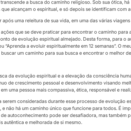
al transcende a busca do caminho religioso. Sob sua ótica, 
s que alcançam o espiritual, e só depois se identificam com a
tor após uma releitura de sua vida, em uma das várias viagen
 ações que se deve praticar para encontrar o caminho para a
onto de evolução espiritual almejado. Desta forma, para o 
 ou “Aprenda a evoluir espiritualmente em 12 semanas”. O me
sa buscar um caminho para sua busca e encontrar o melhor d
usca da evolução espiritual e a elevação da consciência hum
uo de crescimento pessoal e desenvolvimento visando melh
 em uma pessoa mais compassiva, ética, responsável e reali
s a serem consideradas durante esse processo de evolução es
, e não há um caminho único que funcione para todos. É imp
da de autoconhecimento pode ser desafiadora, mas também po
s autêntica e melhorada de si mesmo.