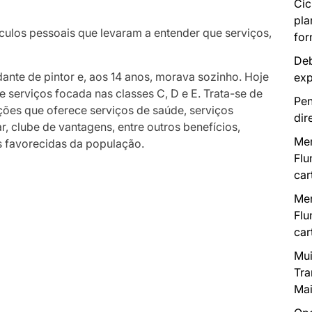
Cic
pla
culos pessoais que levaram a entender que serviços,
for
Deb
udante de pintor e, aos 14 anos, morava sozinho. Hoje
exp
 serviços focada nas classes C, D e E. Trata-se de
Pen
ões que oferece serviços de saúde, serviços
dir
iar, clube de vantagens, entre outros benefícios,
Mer
 favorecidas da população.
Flu
car
Mer
Flu
car
Mui
Tra
Mai