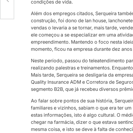
sse
condições de vida.
Além dos empregos citados, Serqueira tamb
construção, foi dono de lan house, lanchonete
vendas o levaria a se tornar, mais tarde, ven
ele começou a se especializar em uma atividad
empreendimento. Mantendo o foco nesta ideia
momento, ficou na empresa durante dez anos 
Neste período, passou do teleatendimento para
realizando palestras e treinamentos. Enquanto
Mais tarde, Serqueira se desligaria da empresa
Quality Insurance ADM e Corretora de Seguros
segmento B2B, que já recebeu diversos prêmi
Ao falar sobre pontos de sua história, Serque
familiares e vizinhos, sabiam o que era ter um
estas informações, isto é algo cultural. O méd
chegar na farmácia, dizer o que estava sentind
mesma coisa, e isto se deve à falta de conhec