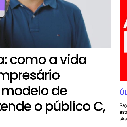
a: como a vida
empresário
 modelo de
Ú
ende o público C,
Ray
est
ska