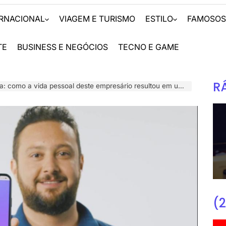
ERNACIONAL
VIAGEM E TURISMO
ESTILO
FAMOSO
TE
BUSINESS E NEGÓCIOS
TECNO E GAME
R
vida pessoal deste empresário resultou em um modelo de negócios que atende o público C, D,E?
(2