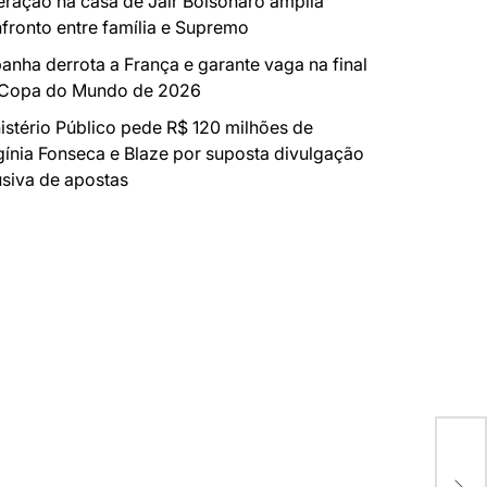
ração na casa de Jair Bolsonaro amplia
fronto entre família e Supremo
anha derrota a França e garante vaga na final
 Copa do Mundo de 2026
istério Público pede R$ 120 milhões de
gínia Fonseca e Blaze por suposta divulgação
siva de apostas
Cam
LGB