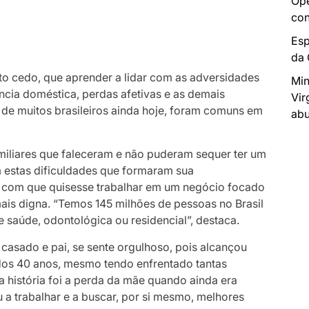
Ope
con
Esp
da
to cedo, que aprender a lidar com as adversidades
Min
cia doméstica, perdas afetivas e as demais
Vir
 de muitos brasileiros ainda hoje, foram comuns em
abu
amiliares que faleceram e não puderam sequer ter um
m estas dificuldades que formaram sua
am com que quisesse trabalhar em um negócio focado
ais digna. “Temos 145 milhões de pessoas no Brasil
e saúde, odontológica ou residencial”, destaca.
asado e pai, se sente orgulhoso, pois alcançou
dos 40 anos, mesmo tendo enfrentado tantas
 história foi a perda da mãe quando ainda era
 a trabalhar e a buscar, por si mesmo, melhores