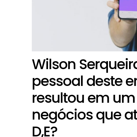
Wilson Serqueir
pessoal deste 
resultou em um
negócios que at
D,E?