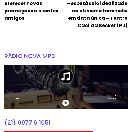
oferecer novas
– espetáculo idealizado
promoções a clientes
no ativismo feminista
antigos
em data única – Teatro
Cacilda Becker (RJ)
RÁDIO NOVA MPB
(21) 9977 6 1051