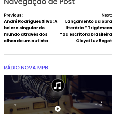
Navegação de Post
Previous:
Next:
André Rodrigues Silva: A
Lançamento da obra
beleza singular do
literária “ Trigêmeas
mundo através dos
”da escritora brasileira
olhos de um autista
Gleyci Luz Begot
RÁDIO NOVA MPB