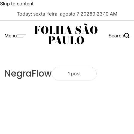
Skip to content
Today: sexta-feira, agosto 7 2026
9
:
23
:
10
AM
FOLHA SÃO
Menu
Search
PAULO
NegraFlow
1 post