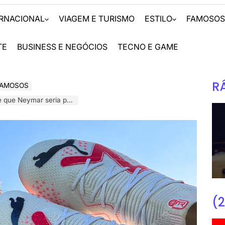
ERNACIONAL
VIAGEM E TURISMO
ESTILO
FAMOSO
TE
BUSINESS E NEGÓCIOS
TECNO E GAME
R
FAMOSOS
ria pai pela terceira vez.
(2