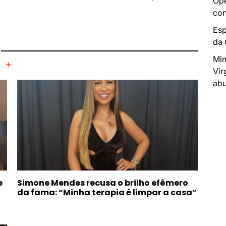
Ope
con
I
Esp
da
Min
Vir
abu
e
Simone Mendes recusa o brilho efêmero
da fama: “Minha terapia é limpar a casa”