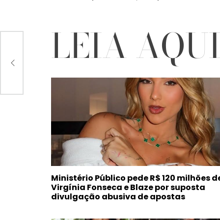
LEIA AQU
o e
Ministério Público pede R$ 120 milhões d
Virgínia Fonseca e Blaze por suposta
divulgação abusiva de apostas