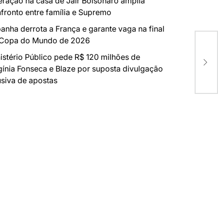
ração na casa de Jair Bolsonaro amplia
fronto entre família e Supremo
anha derrota a França e garante vaga na final
 Copa do Mundo de 2026
Fát
istério Público pede R$ 120 milhões de
Jor
Bie
gínia Fonseca e Blaze por suposta divulgação
siva de apostas