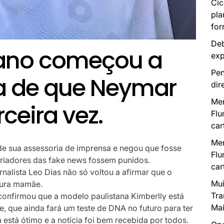
Cic
pla
for
Deb
ano começou a
exp
Pen
cia de que Neymar
dir
Mer
rceira vez.
Flu
car
Mer
 de sua assessoria de imprensa e negou que fosse
Flu
riadores das fake news fossem punidos.
car
rnalista Leo Dias não só voltou a afirmar que o
Mui
utura mamãe.
Tra
confirmou que a modelo paulistana Kimberlly está
Mai
 que ainda fará um teste de DNA no futuro para ter
 está ótimo e a notícia foi bem recebida por todos.