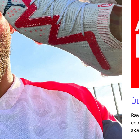
Ú
Ray
est
ska