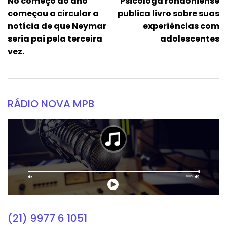
No começo do ano
Psicóloga rondoniense
começou a circular a
publica livro sobre suas
notícia de que Neymar
experiências com
seria pai pela terceira
adolescentes
vez.
RÁDIO NOVA MPB
(21) 9977 6 1051