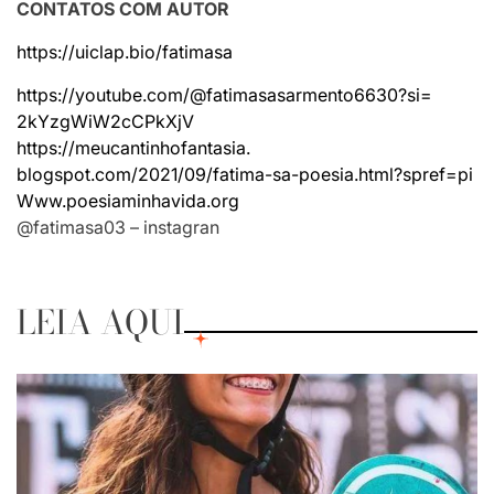
CONTATOS COM AUTOR
https://uiclap.bio/fatimasa
https://youtube.com/@
fatimasasarmento6630?si=
2kYzgWiW2cCPkXjV
https://meucantinhofantasia.
blogspot.com/2021/09/fatima-
sa-poesia.html?spref=pi
Www.poesiaminhavida.org
@fatimasa03 – instagran
LEIA AQUI