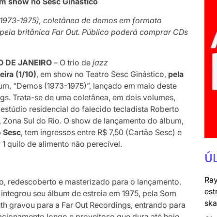
m show no Sesc Ginástico
1973-1975), coletânea de demos em formato
pela britânica Far Out. Público poderá comprar CDs
O DE JANEIRO
– O trio de
jazz
eira (1/10)
, em show no Teatro Sesc Ginástico,
pela
lbum, “Demos (1973-1975)”, lançado em maio deste
ngs. Trata-se de uma coletânea, em dois volumes,
stúdio residencial do falecido tecladista Roberto
s, Zona Sul do Rio. O show de lançamento do álbum,
 Sesc
, tem ingressos entre R$ 7,50 (Cartão Sesc) e
 quilo de alimento não perecível.
Ú
Ray
ito, redescoberto e masterizado para o lançamento.
est
integrou seu álbum de estreia em 1975, pela Som
ska
muth gravou para a Far Out Recordings, entrando para
acionamento longo e proveitoso que dura até hoje.