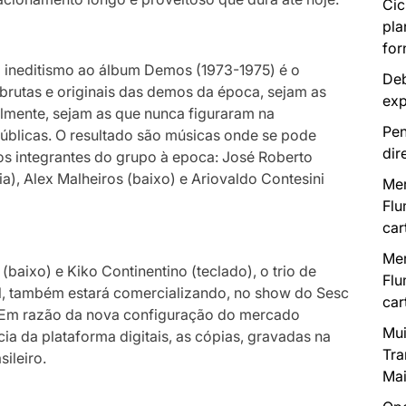
Cic
pla
for
z ineditismo ao álbum Demos (1973-1975) é o
Deb
brutas e originais das demos da época, sejam as
exp
lmente, sejam as que nunca figuraram na
Pen
úblicas. O resultado são músicas onde se pode
dir
 dos integrantes do grupo à epoca: José Roberto
ia), Alex Malheiros (baixo) e Ariovaldo Contesini
Mer
Flu
car
Mer
baixo) e Kiko Continentino (teclado), o trio de
Flu
al, também estará comercializando, no show do Sesc
car
. Em razão da nova configuração do mercado
Mui
a da plataforma digitais, as cópias, gravadas na
Tra
ileiro.
Mai