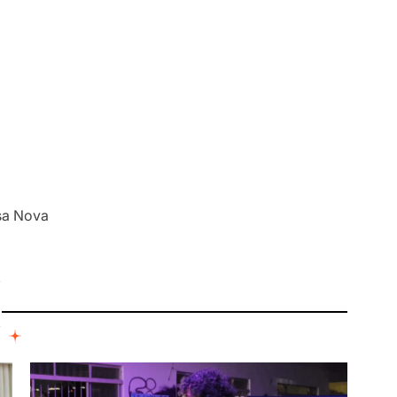
ssa Nova
I