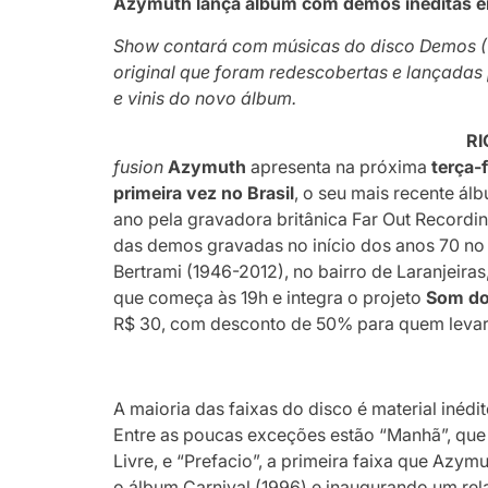
Azymuth lança álbum com demos inéditas e
Show contará com músicas do disco Demos (
original que foram redescobertas e lançadas 
e vinis do novo álbum.
RI
fusion
Azymuth
apresenta na próxima
terça-f
primeira vez no Brasil
, o seu mais recente á
ano pela gravadora britânica Far Out Recordi
das demos gravadas no início dos anos 70 no e
Bertrami (1946-2012), no bairro de Laranjeira
que começa às 19h e integra o projeto
Som do
R$ 30, com desconto de 50% para quem levar 1
A maioria das faixas do disco é material inéd
Entre as poucas exceções estão “Manhã”, que 
Livre, e “Prefacio”, a primeira faixa que Azy
o álbum Carnival (1996) e inaugurando um rel