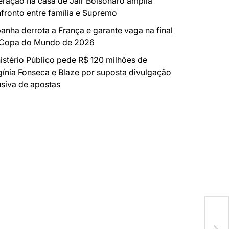
ração na casa de Jair Bolsonaro amplia
fronto entre família e Supremo
anha derrota a França e garante vaga na final
 Copa do Mundo de 2026
istério Público pede R$ 120 milhões de
gínia Fonseca e Blaze por suposta divulgação
siva de apostas
Pre
con