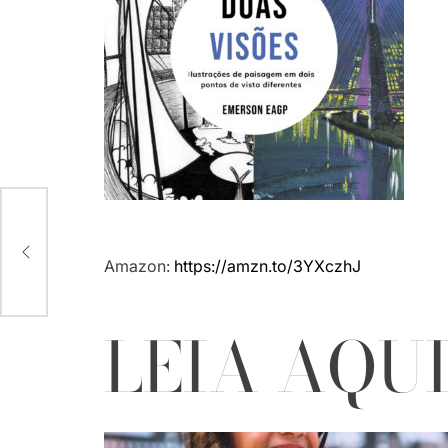
A
 EU
Amazon:
https://amzn.to/3YXczhJ
LEIA AQU