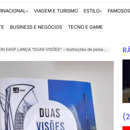
ERNACIONAL
VIAGEM E TURISMO
ESTILO
FAMOSO
TE
BUSINESS E NEGÓCIOS
TECNO E GAME
R
ÇA “DUAS VISÕES” – ilustrações de paisagens em dois pontos de vista diferentes
(2