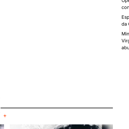
Ope
con
Esp
da
Min
Vir
abu
I