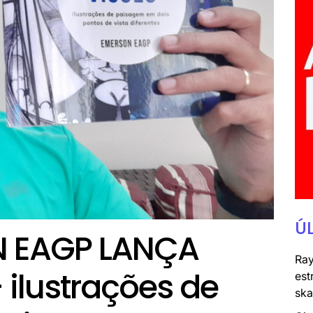
Ú
 EAGP LANÇA
Ray
 ilustrações de
est
ska