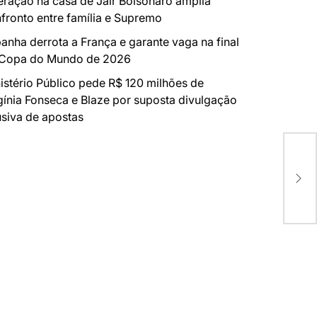
ração na casa de Jair Bolsonaro amplia
fronto entre família e Supremo
anha derrota a França e garante vaga na final
 Copa do Mundo de 2026
istério Público pede R$ 120 milhões de
gínia Fonseca e Blaze por suposta divulgação
siva de apostas
LIS
BRA