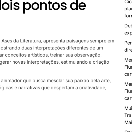
ois pontos de
Cic
pla
for
Deb
exp
a Ases da Literatura, apresenta paisagens sempre em
Pen
mostrando duas interpretações diferentes de um
dir
r conceitos artísticos, treinar sua observação,
Mer
erar novas interpretações, estimulando a criação
Flu
car
e animador que busca mesclar sua paixão pela arte,
Mer
icas e narrativas que despertam a criatividade,
Flu
car
Mui
Tra
Mai