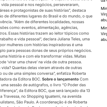
da
a vida pessoal e nos negócios, perseveraram,
Min
 áreas e protagonistas de suas histórias”, destaca
Vir
ão de diferentes lugares do Brasil e do mundo, o que
abu
vivência. “Além de diferentes localidades, nossas
sões como: eventos, alimentação, agências,
Min
tros. Essas histórias trazem ao leitor tópicos como
Vir
trabalho e vida pessoal”, declara Juliana Teles, uma
abu
 por mulheres com histórias inspiradoras é uma
plo para pessoas donas de seus próprios negócios.
 uma história e com ela transformar vidas. Muitas
de ‘virar uma chave’ na vida de outra pessoa.
a vida? Quantas delas vieram através de outras
ro ou de uma simples conversa”, enfatiza Roberta
ndadora da Editora BOC.
Sobre o lançamento
Com
a uma sessão de autógrafos, o livro “O Poder das
iferença”, da Editora BOC, que será lançado dia 13
a da Travessa, no Shopping Iguatemi, na avenida
aulistano, São Paulo. A coordenação é de Roberta