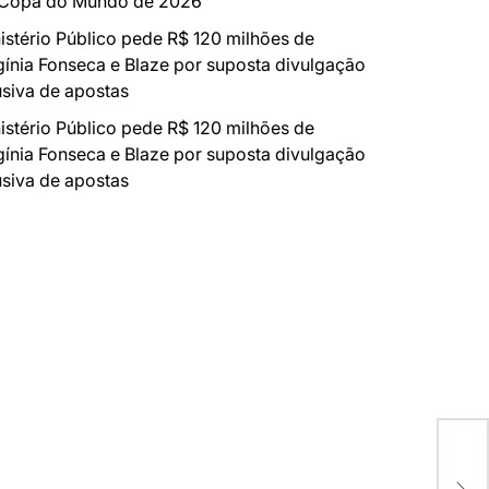
 Copa do Mundo de 2026
istério Público pede R$ 120 milhões de
gínia Fonseca e Blaze por suposta divulgação
siva de apostas
istério Público pede R$ 120 milhões de
gínia Fonseca e Blaze por suposta divulgação
siva de apostas
Lei
Sop