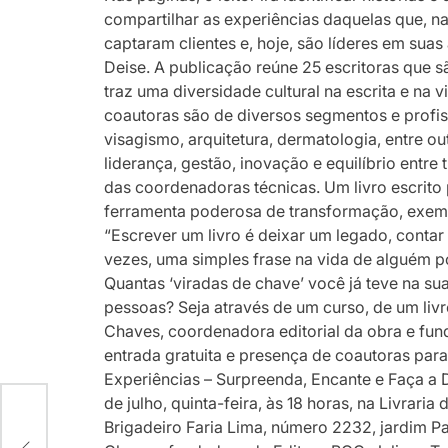
compartilhar as experiências daquelas que, n
captaram clientes e, hoje, são líderes em suas
Deise. A publicação reúne 25 escritoras que s
traz uma diversidade cultural na escrita e na 
coautoras são de diversos segmentos e profis
visagismo, arquitetura, dermatologia, entre ou
liderança, gestão, inovação e equilíbrio entre 
das coordenadoras técnicas. Um livro escrito
ferramenta poderosa de transformação, exem
“Escrever um livro é deixar um legado, contar
vezes, uma simples frase na vida de alguém po
Quantas ‘viradas de chave’ você já teve na su
pessoas? Seja através de um curso, de um liv
Chaves, coordenadora editorial da obra e fu
entrada gratuita e presença de coautoras par
Experiências – Surpreenda, Encante e Faça a D
de julho, quinta-feira, às 18 horas, na Livrari
N+,
Brigadeiro Faria Lima, número 2232, jardim P