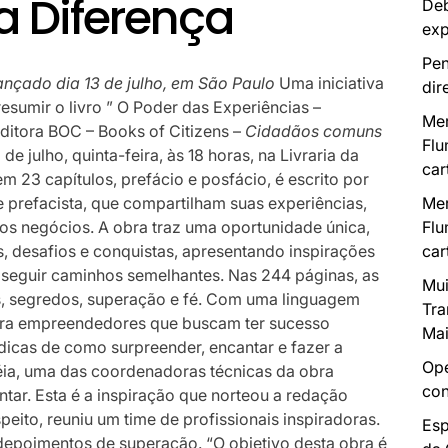
a Diferença
Deb
exp
Pen
lançado dia 13 de julho, em São Paulo
Uma iniciativa
dir
esumir o livro ” O Poder das Experiências –
Mer
Editora BOC – Books of Citizens –
Cidadãos comuns
Flu
 de julho, quinta-feira, às 18 horas, na Livraria da
car
 23 capítulos, prefácio e posfácio, é escrito por
 prefacista, que compartilham suas experiências,
Mer
dos negócios. A obra traz uma oportunidade única,
Flu
, desafios e conquistas, apresentando inspirações
car
 seguir caminhos semelhantes. Nas 244 páginas, as
Mui
s, segredos, superação e fé. Com uma linguagem
Tra
 para empreendedores que buscam ter sucesso
Mai
 dicas de como surpreender, encantar e fazer a
Ope
réia, uma das coordenadoras técnicas da obra
con
ntar. Esta é a inspiração que norteou a redação
peito, reuniu um time de profissionais inspiradoras.
Esp
 e depoimentos de superação. “O objetivo desta obra é