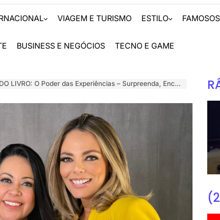
ERNACIONAL
VIAGEM E TURISMO
ESTILO
FAMOSO
TE
BUSINESS E NEGÓCIOS
TECNO E GAME
R
O: O Poder das Experiências – Surpreenda, Encante e Faça a Diferença
(2