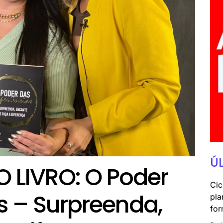
Ú
LIVRO: O Poder
Cic
s – Surpreenda,
pla
for