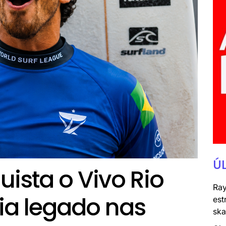
Ú
ista o Vivo Rio
Ray
ia legado nas
est
ska