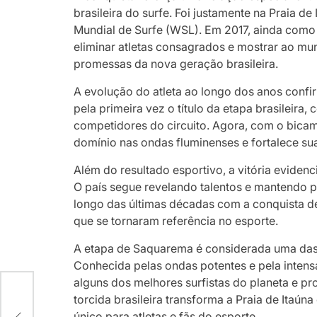
brasileira do surfe. Foi justamente na Praia de 
Mundial de Surfe (WSL). Em 2017, ainda com
eliminar atletas consagrados e mostrar ao mu
promessas da nova geração brasileira.
A evolução do atleta ao longo dos anos conf
pela primeira vez o título da etapa brasileira
competidores do circuito. Agora, com o bica
domínio nas ondas fluminenses e fortalece su
Além do resultado esportivo, a vitória evidenci
O país segue revelando talentos e mantendo 
longo das últimas décadas com a conquista de 
que se tornaram referência no esporte.
A etapa de Saquarema é considerada uma das
Conhecida pelas ondas potentes e pela intens
alguns dos melhores surfistas do planeta e pro
torcida brasileira transforma a Praia de Itaú
único para atletas e fãs do esporte.