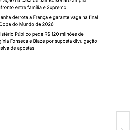
ração na casa de Jair Bolsonaro amplia
fronto entre família e Supremo
anha derrota a França e garante vaga na final
 Copa do Mundo de 2026
istério Público pede R$ 120 milhões de
gínia Fonseca e Blaze por suposta divulgação
siva de apostas
Ene
pen