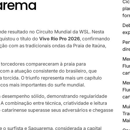
arema
Cic
pla
for
Deb
nde resultado no Circuito Mundial da WSL. Nesta
exp
uistou o título do
Vivo Rio Pro 2026
, confirmando
Pen
ção com as tradicionais ondas da Praia de Itaúna,
dir
Mer
 torcedores compareceram à praia para
Flu
com a atuação consistente do brasileiro, que
car
 torcida. O triunfo representa mais um capítulo
Mer
lcos mais importantes do surfe mundial.
Flu
m desempenho sólido, demonstrando regularidade
car
A combinação entre técnica, criatividade e leitura
Mui
o catarinense superasse seus adversários e chegasse
Tra
Mai
e o surfista e Saquarema, considerada a capital