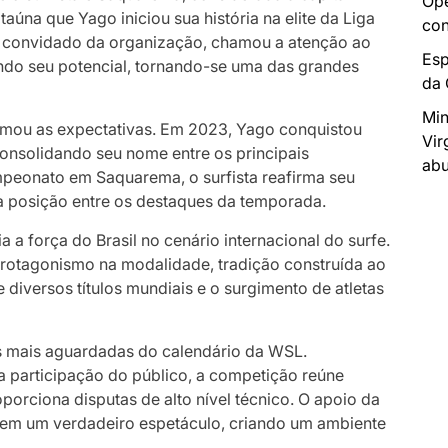
Ope
Itaúna que Yago iniciou sua história na elite da Liga
con
o convidado da organização, chamou a atenção ao
Esp
ndo seu potencial, tornando-se uma das grandes
da
Min
irmou as expectativas. Em 2023, Yago conquistou
Vir
, consolidando seu nome entre os principais
abu
mpeonato em Saquarema, o surfista reafirma seu
a posição entre os destaques da temporada.
a a força do Brasil no cenário internacional do surfe.
protagonismo na modalidade, tradição construída ao
diversos títulos mundiais e o surgimento de atletas
 mais aguardadas do calendário da WSL.
a participação do público, a competição reúne
porciona disputas de alto nível técnico. O apoio da
na em um verdadeiro espetáculo, criando um ambiente