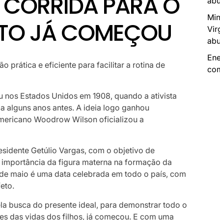
A CORRIDA PARA O
abu
Min
EITO JÁ COMEÇOU
Vir
abu
Ene
rática e eficiente para facilitar a rotina de
com
u nos Estados Unidos em 1908, quando a ativista
a alguns anos antes. A ideia logo ganhou
americano Woodrow Wilson oficializou a
presidente Getúlio Vargas, com o objetivo de
a importância da figura materna na formação da
de maio é uma data celebrada em todo o país, com
eto.
la busca do presente ideal, para demonstrar todo o
es das vidas dos filhos, já começou. E com uma