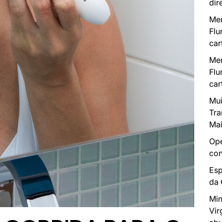
dir
Mer
Flu
car
Mer
Flu
car
Mui
Tra
Mai
Ope
con
Esp
da
Min
Vir