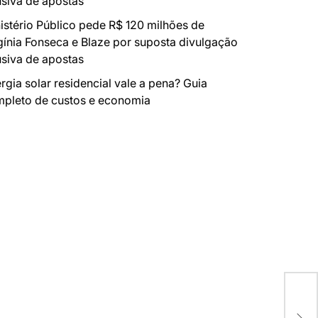
siva de apostas
istério Público pede R$ 120 milhões de
gínia Fonseca e Blaze por suposta divulgação
siva de apostas
rgia solar residencial vale a pena? Guia
pleto de custos e economia
ESC
NAS