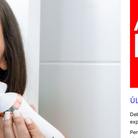
Ú
Deb
exp
Pen