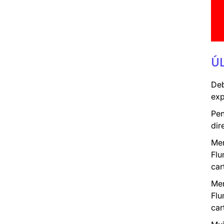
Ú
Deb
exp
Pen
dir
Mer
Flu
car
Mer
Flu
car