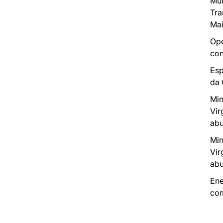
Mui
Tra
Mai
Ope
con
Esp
da
Min
Vir
abu
Min
Vir
abu
Ene
com