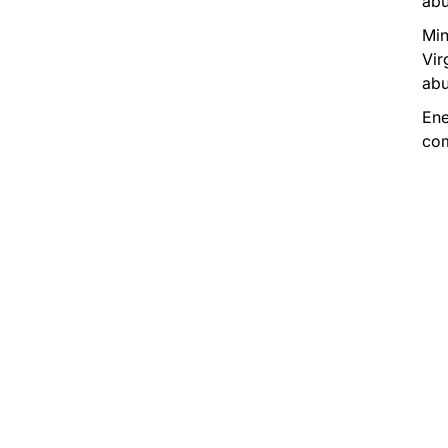
abu
Min
Vir
abu
Ene
com