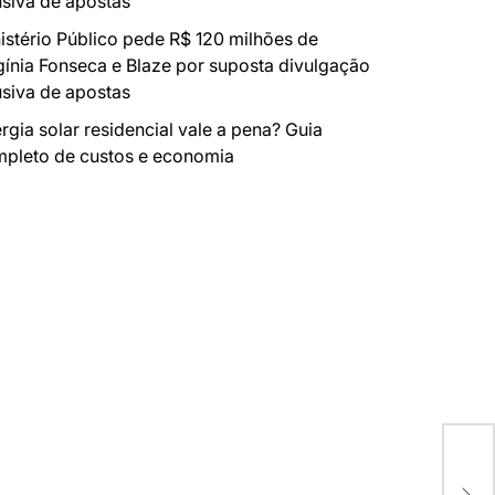
siva de apostas
istério Público pede R$ 120 milhões de
gínia Fonseca e Blaze por suposta divulgação
siva de apostas
rgia solar residencial vale a pena? Guia
pleto de custos e economia
Ana