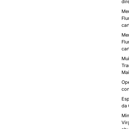
dir
Mer
Flu
car
Mer
Flu
car
Mui
Tra
Mai
Ope
con
Esp
da
Min
Vir