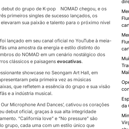
dir
o debut do grupo de K-pop NOMAD chegou, e os
Mer
rês primeiros singles de sucesso lançados, os
Flu
varam sua paixão e talento para o próximo nível
car
Mer
foi lançado em seu canal oficial no YouTube à meia-
Flu
fãs uma amostra da energia e estilo distinto do
car
membros do NOMAD em um cenário nostálgico dos
Mui
rros clássicos e paisagens
evocativas
.
Tra
Mai
essionante showcase no Seongam Art Hall, em
apresentaram pela primeira vez as músicas
Ope
faixas, que refletem a essência do grupo e sua visão
con
ãs e a indústria musical.
Esp
 Our Microphone And Dances’, cativou os corações
da
debut oficial, graças à sua alta integridade
Min
amento. “California love” e “No pressure” são
Vir
do grupo, cada uma com um estilo único que