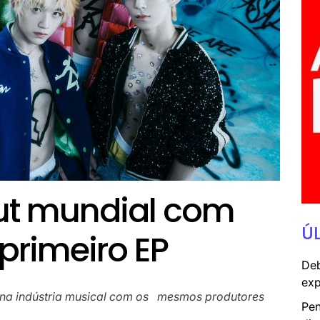
ut mundial com
Ú
primeiro EP
Deb
exp
a na indústria musical com os mesmos produtores
Pen