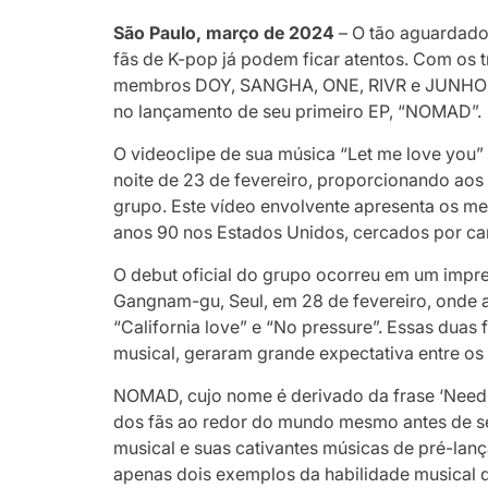
São Paulo, março de 2024
– O tão aguardad
fãs de K-pop já podem ficar atentos. Com os t
membros DOY, SANGHA, ONE, RIVR e JUNHO ele
no lançamento de seu primeiro EP, “NOMAD”.
O videoclipe de sua música “Let me love you” 
noite de 23 de fevereiro, proporcionando aos 
grupo. Este vídeo envolvente apresenta os 
anos 90 nos Estados Unidos, cercados por ca
O debut oficial do grupo ocorreu em um impr
Gangnam-gu, Seul, em 28 de fevereiro, onde 
“California love” e “No pressure”. Essas duas 
musical, geraram grande expectativa entre os f
NOMAD, cujo nome é derivado da frase ‘Need
dos fãs ao redor do mundo mesmo antes de seu 
musical e suas cativantes músicas de pré-lanç
apenas dois exemplos da habilidade musical 