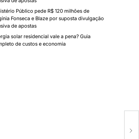
siva de apostas
istério Público pede R$ 120 milhões de
gínia Fonseca e Blaze por suposta divulgação
siva de apostas
rgia solar residencial vale a pena? Guia
pleto de custos e economia
Oct
Vis