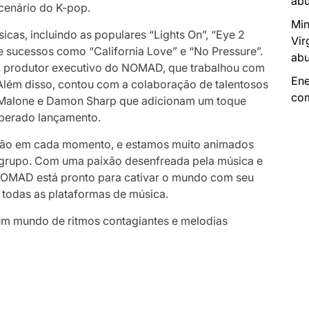
abu
cenário do K-pop.
Min
cas, incluindo as populares “Lights On”, “Eye 2
Vir
e sucessos como “California Love” e “No Pressure”.
abu
o produtor executivo do NOMAD, que trabalhou com
Ene
Além disso, contou com a colaboração de talentosos
com
a Malone e Damon Sharp que adicionam um toque
esperado lançamento.
ação em cada momento, e estamos muito animados
 grupo. Com uma paixão desenfreada pela música e
NOMAD está pronto para cativar o mundo com seu
 todas as plataformas de música.
um mundo de ritmos contagiantes e melodias