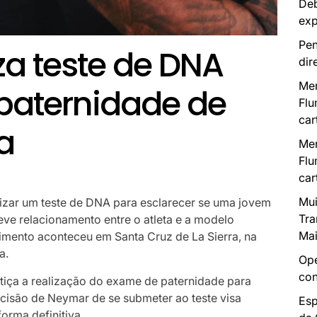
Deb
exp
Pen
za teste de DNA
dir
Mer
paternidade de
Flu
car
a
Mer
Flu
car
Mui
lizar um teste de DNA para esclarecer se uma jovem
Tra
reve relacionamento entre o atleta e a modelo
Mai
vimento aconteceu em Santa Cruz de La Sierra, na
a.
Ope
con
stiça a realização do exame de paternidade para
ecisão de Neymar de se submeter ao teste visa
Esp
forma definitiva.