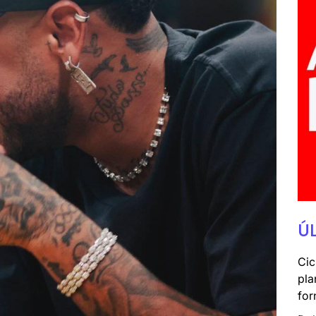
Ú
Cic
pla
for