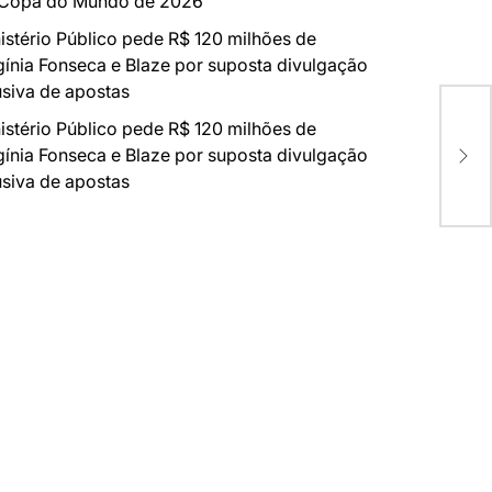
 Copa do Mundo de 2026
istério Público pede R$ 120 milhões de
gínia Fonseca e Blaze por suposta divulgação
siva de apostas
Fri
istério Público pede R$ 120 milhões de
Reg
gínia Fonseca e Blaze por suposta divulgação
Neg
siva de apostas