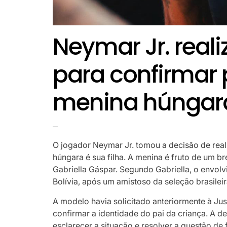
Neymar Jr. reali
para confirmar 
menina húngar
O jogador Neymar Jr. tomou a decisão de rea
húngara é sua filha. A menina é fruto de um b
Gabriella Gáspar. Segundo Gabriella, o envol
Bolívia, após um amistoso da seleção brasileir
A modelo havia solicitado anteriormente à Ju
confirmar a identidade do pai da criança. A d
esclarecer a situação e resolver a questão de 