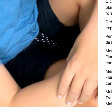
Cic
pla
for
Deb
exp
Pen
dir
Mer
Flu
car
Mer
Flu
car
Mui
Tra
Mai