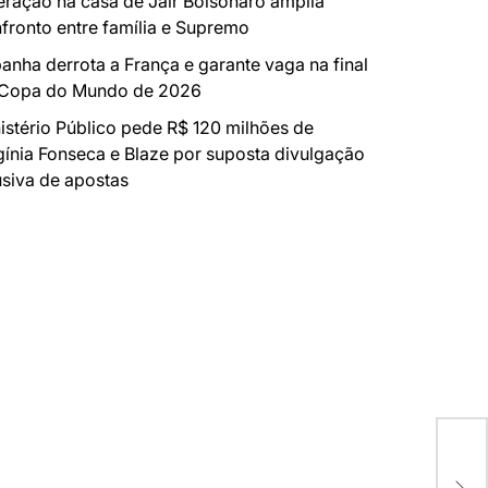
ração na casa de Jair Bolsonaro amplia
fronto entre família e Supremo
anha derrota a França e garante vaga na final
 Copa do Mundo de 2026
istério Público pede R$ 120 milhões de
gínia Fonseca e Blaze por suposta divulgação
siva de apostas
TER
ENV