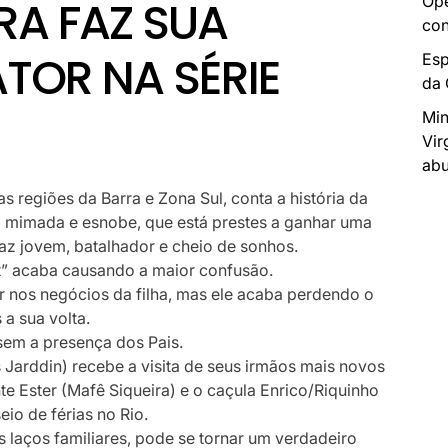
Ope
RA FAZ SUA
con
TOR NA SÉRIE
Esp
da
Min
Vir
abu
as regiões da Barra e Zona Sul, conta a história da
a mimada e esnobe, que está prestes a ganhar uma
az jovem, batalhador e cheio de sonhos.
t” acaba causando a maior confusão.
tir nos negócios da filha, mas ele acaba perdendo o
a sua volta.
sem a presença dos Pais.
 Jarddin) recebe a visita de seus irmãos mais novos
e Ester (Mafê Siqueira) e o caçula Enrico/Riquinho
io de férias no Rio.
s laços familiares, pode se tornar um verdadeiro