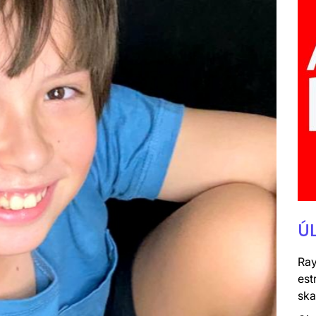
Ú
Ray
est
ska