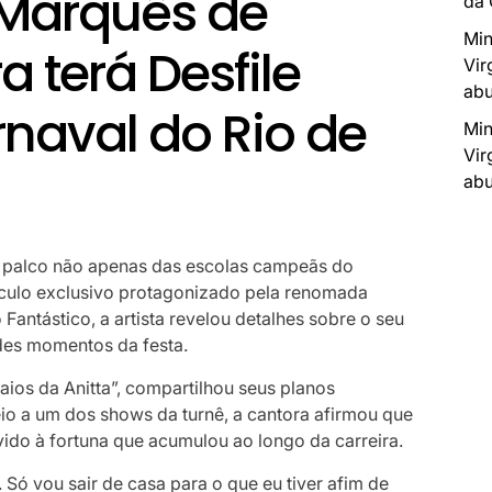
a Marquês de
da
Min
 terá Desfile
Vir
abu
rnaval do Rio de
Min
Vir
abu
á palco não apenas das escolas campeãs do
ulo exclusivo protagonizado pela renomada
 Fantástico, a artista revelou detalhes sobre o seu
des momentos da festa.
aios da Anitta”, compartilhou seus planos
io a um dos shows da turnê, a cantora afirmou que
vido à fortuna que acumulou ao longo da carreira.
 Só vou sair de casa para o que eu tiver afim de