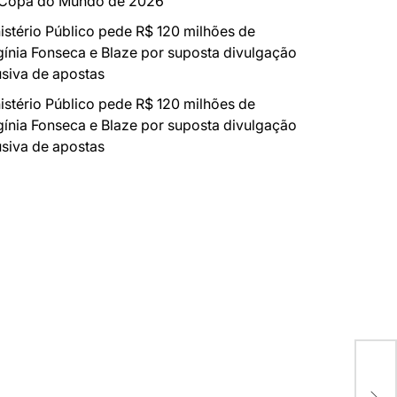
 Copa do Mundo de 2026
istério Público pede R$ 120 milhões de
gínia Fonseca e Blaze por suposta divulgação
siva de apostas
istério Público pede R$ 120 milhões de
gínia Fonseca e Blaze por suposta divulgação
siva de apostas
Art
na 