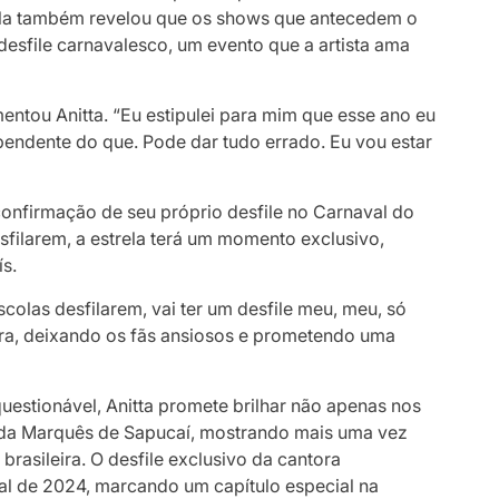
. Ela também revelou que os shows que antecedem o
desfile carnavalesco, um evento que a artista ama
ntou Anitta. “Eu estipulei para mim que esse ano eu
ependente do que. Pode dar tudo errado. Eu vou estar
confirmação de seu próprio desfile no Carnaval do
sfilarem, a estrela terá um momento exclusivo,
ís.
scolas desfilarem, vai ter um desfile meu, meu, só
tora, deixando os fãs ansiosos e prometendo uma
uestionável, Anitta promete brilhar não apenas nos
da Marquês de Sapucaí, mostrando mais uma vez
rasileira. O desfile exclusivo da cantora
l de 2024, marcando um capítulo especial na