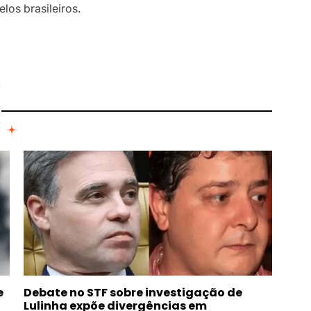
elos brasileiros.
I
e
Debate no STF sobre investigação de
Lulinha expõe divergências em