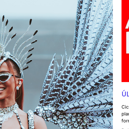
Ú
Cic
pla
for