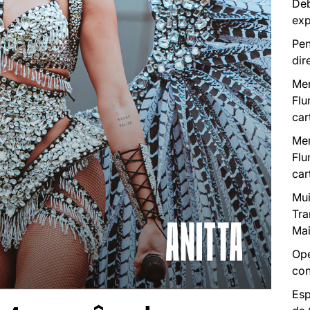
Deb
exp
Pen
dir
Mer
Flu
car
Mer
Flu
car
Mui
Tra
Mai
Ope
con
Esp