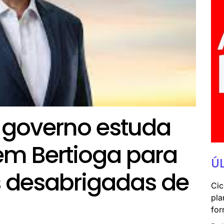
 governo estuda
em Bertioga para
Ú
s desabrigadas de
Cic
pla
for