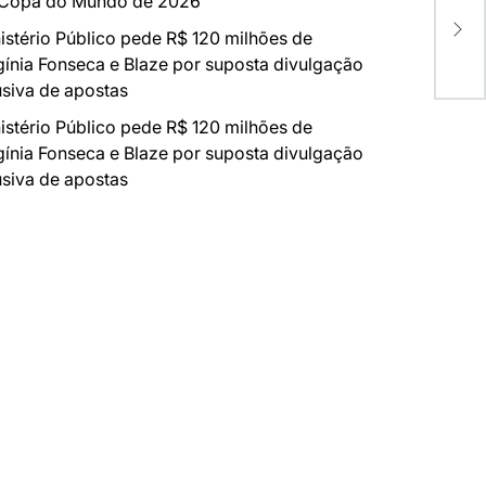
 Copa do Mundo de 2026
O s
Dra
istério Público pede R$ 120 milhões de
rej
gínia Fonseca e Blaze por suposta divulgação
siva de apostas
istério Público pede R$ 120 milhões de
gínia Fonseca e Blaze por suposta divulgação
siva de apostas