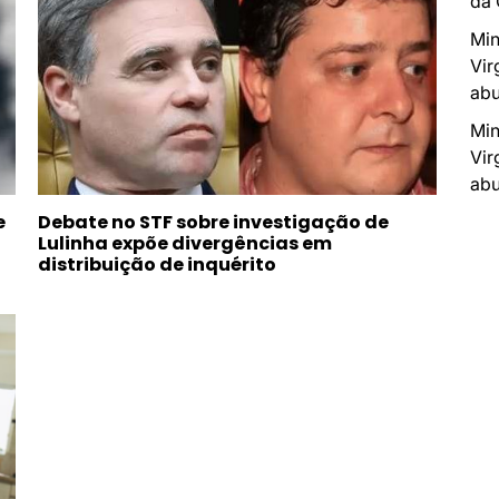
da
Min
Vir
abu
Min
Vir
abu
e
Debate no STF sobre investigação de
Lulinha expõe divergências em
distribuição de inquérito