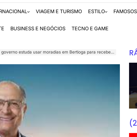
ERNACIONAL
VIAGEM E TURISMO
ESTILO
FAMOSO
TE
BUSINESS E NEGÓCIOS
TECNO E GAME
R
 estuda usar moradias em Bertioga para receber famílias desabrigadas de São Sebastião
(2