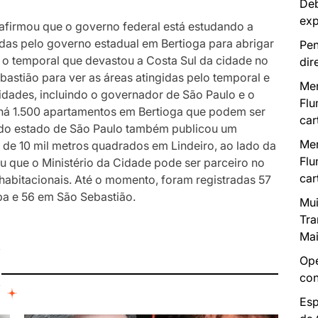
Deb
exp
 afirmou que o governo federal está estudando a
ídas pelo governo estadual em Bertioga para abrigar
Pen
 o temporal que devastou a Costa Sul da cidade no
dir
bastião para ver as áreas atingidas pelo temporal e
Mer
ridades, incluindo o governador de São Paulo e o
Flu
 há 1.500 apartamentos em Bertioga que podem ser
car
 do estado de São Paulo também publicou um
Mer
 de 10 mil metros quadrados em Lindeiro, ao lado da
Flu
u que o Ministério da Cidade pode ser parceiro no
car
habitacionais. Até o momento, foram registradas 57
ba e 56 em São Sebastião.
Mui
Tra
Mai
I
Ope
con
Esp