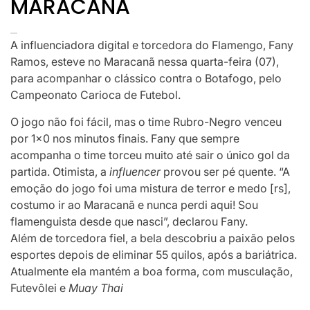
MARACANÃ
A influenciadora digital e torcedora do Flamengo, Fany
Ramos, esteve no Maracanã nessa quarta-feira (07),
para acompanhar o clássico contra o Botafogo, pelo
Campeonato Carioca de Futebol.
O jogo não foi fácil, mas o time Rubro-Negro venceu
por 1×0 nos minutos finais. Fany que sempre
acompanha o time torceu muito até sair o único gol da
partida. Otimista, a
influencer
provou ser pé quente. “A
emoção do jogo foi uma mistura de terror e medo [rs],
costumo ir ao Maracanã e nunca perdi aqui! Sou
flamenguista desde que nasci”, declarou Fany.
Além de torcedora fiel, a bela descobriu a paixão pelos
esportes depois de eliminar 55 quilos, após a bariátrica.
Atualmente ela mantém a boa forma, com musculação,
Futevôlei e
Muay Thai