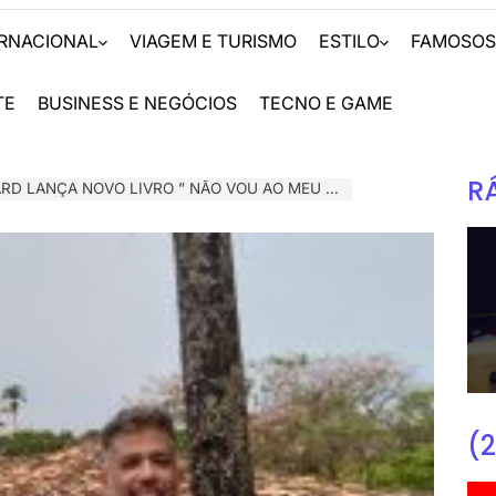
ERNACIONAL
VIAGEM E TURISMO
ESTILO
FAMOSO
TE
BUSINESS E NEGÓCIOS
TECNO E GAME
R
NÃO VOU AO MEU ENTERRO” NA 2ª EDIÇÃO DA FEIRA LITERÁRIA DE TIRADENTES (FLITI)
(2