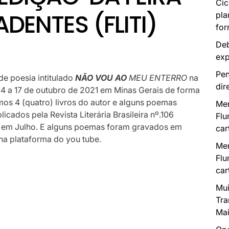
Cic
ADENTES (FLITI)
pla
for
Deb
exp
Pen
de poesia intitulado
NÃO VOU AO
MEU ENTERRO
na
dir
 14 a 17 de outubro de 2021 em Minas Gerais de forma
mos 4 (quatro) livros do autor e alguns poemas
Mer
blicados pela
Revista Literária Brasileira nº.106
Flu
L) em Julho. E alguns poemas foram gravados em
car
s na plataforma do you tube.
Mer
Flu
car
Mui
Tra
Mai