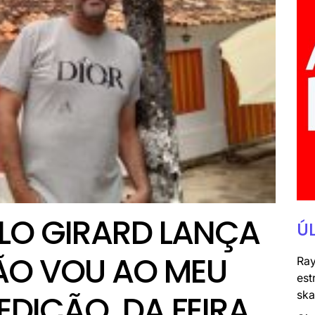
LO GIRARD LANÇA
Ú
NÃO VOU AO MEU
Ray
est
ska
 EDIÇÃO DA FEIRA