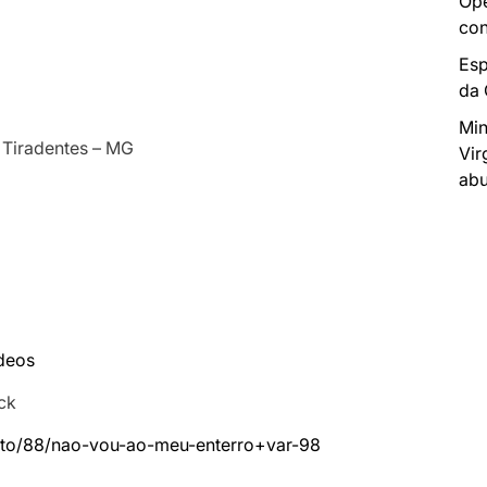
Ope
con
Esp
da
Min
, Tiradentes – MG
Vir
abu
deos
ck
uto/88/nao-vou-ao-meu-enterro+var-98