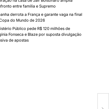
ração na casa de Jair Bolsonaro amplia
fronto entre família e Supremo
anha derrota a França e garante vaga na final
 Copa do Mundo de 2026
istério Público pede R$ 120 milhões de
gínia Fonseca e Blaze por suposta divulgação
siva de apostas
KAI