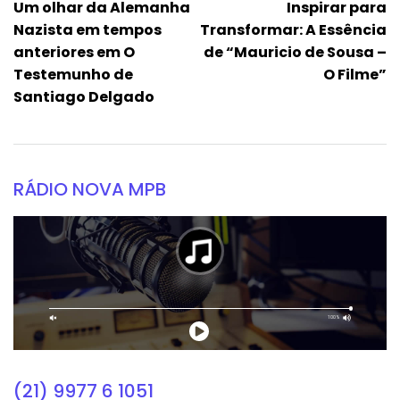
Um olhar da Alemanha
Inspirar para
Nazista em tempos
Transformar: A Essência
anteriores em O
de “Mauricio de Sousa –
Testemunho de
O Filme”
Santiago Delgado
RÁDIO NOVA MPB
(21) 9977 6 1051