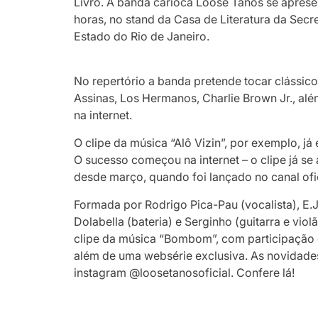
Livro. A banda carioca Loose Tanos se apresen
horas, no stand da Casa de Literatura da Secr
Estado do Rio de Janeiro.
No repertório a banda pretende tocar cláss
Assinas, Los Hermanos, Charlie Brown Jr., alé
na internet.
O clipe da música “Alô Vizin”, por exemplo, já
O sucesso começou na internet – o clipe já s
desde março, quando foi lançado no canal ofi
Formada por Rodrigo Pica-Pau (vocalista), E.J. 
Dolabella (bateria) e Serginho (guitarra e vi
clipe da música “Bombom”, com participação d
além de uma websérie exclusiva. As novidades 
instagram @loosetanosoficial. Confere lá!