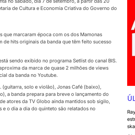
ta no sábado, dia 7 de setembro, a partir das 20
etaria de Cultura e Economia Criativa do Governo do
icos que marcaram época com os dos Mamonas
m de hits originais da banda que têm feito sucesso
 está sendo exibido no programa Setlist do canal BIS.
e aproxima da marca de quase 2 milhões de views
cial da banda no Youtube.
(guitarra, solo e violão), Jonas Café (baixo),
olão), a banda prepara para breve o lançamento do
Ú
e atores da TV Globo ainda mantidos sob sigilo,
e o dia a dia do quinteto são relatados no
Ray
est
ska