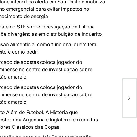
lone intensifica alerta em São Paulo e mobiliza
no emergencial para evitar impactos no
necimento de energia
ate no STF sobre investigação de Lulinha
õe divergências em distribuição de inquérito
são alimentícia: como funciona, quem tem
eito e como pedir
cado de apostas coloca jogador do
minense no centro de investigação sobre
tão amarelo
cado de apostas coloca jogador do
Mos
minense no centro de investigação sobre
apr
Zon
tão amarelo
to Além do Futebol: A História que
nsformou Argentina e Inglaterra em um dos
ores Clássicos das Copas