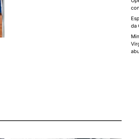
Ope
con
Esp
da
Min
Vir
abu