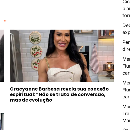
I
Cic
pla
for
Deb
exp
Pen
dir
Mer
Flu
car
Mer
Gracyanne Barbosa revela sua conexão
Flu
espiritual: “Não se trata de conversão,
car
mas de evolução
Mui
Tra
Mai