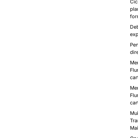
Cic
pla
for
Deb
exp
Pen
dir
Mer
Flu
car
Mer
Flu
car
Mui
Tra
Mai