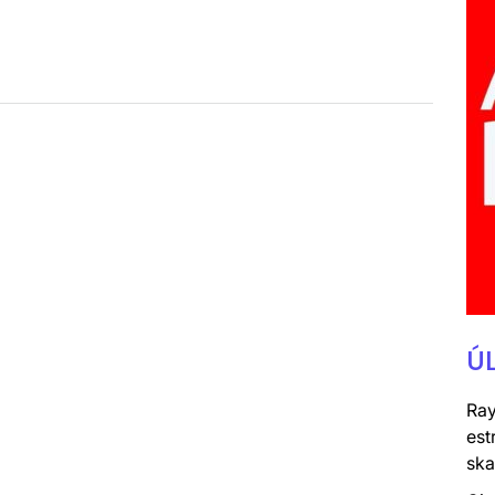
Ú
Ray
est
ska