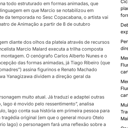
Cic
ena todo estruturado em formas animadas, que
pla
, linguagem em que Marcio se notabilizou em
for
rte da temporada no Sesc Copacabana, o artista vai
 Teatro de Animação a partir de 8 de outubro
Deb
exp
Pen
em diante dos olhos da plateia através de recursos
dir
celista Marcio Malard executa a trilha composta
 a montagem. O cenógrafo Carlos Alberto Nunes e o
Mer
ncepção das formas animadas, já Tiago Ribeiro (que
Flu
Comadres”) assina figurinos e Renato Machado
car
iwa Yanagizawa dividem a direção geral da
Mer
Flu
car
rsonagem muito atual. Já traduzi e adaptei outras
 Iago é movido pelo ressentimento”, analisa
Mui
lo, Iago conta sua história em primeira pessoa para
Tra
a tragédia original (em que o general mouro Otelo
Mai
rio Iago) o personagem fará uma reflexão sobre a