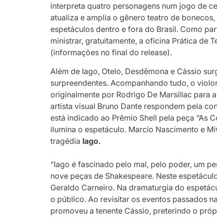
interpreta quatro personagens num jogo de c
atualiza e amplia o gênero teatro de bonecos
espetáculos dentro e fora do Brasil. Como pa
ministrar, gratuitamente, a oficina Prática de
(informações no final do release).
Além de Iago, Otelo, Desdêmona e Cássio surg
surpreendentes. Acompanhando tudo, o violon
originalmente por Rodrigo De Marsillac para
artista visual Bruno Dante respondem pela co
está indicado ao Prêmio Shell pela peça “As 
ilumina o espetáculo. Marcio Nascimento e M
tragédia
Iago.
“Iago é fascinado pelo mal, pelo poder, um pe
nove peças de Shakespeare. Neste espetáculo,
Geraldo Carneiro. Na dramaturgia do espetácu
o público. Ao revisitar os eventos passados n
promoveu a tenente Cássio, preterindo o próp