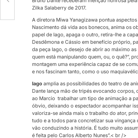
Bruno Dante receberam menção honrosa pela
Zilka Salaberry de 2017.
A diretora Miwa Yanagizawa pontua aspecto
Nascimento dá vida aos bonecos, anima os ob
papel de Iago, apaga o outro, retira-lhe a cap
Desdêmona e Cássio em benefício próprio, pa
da peça Iago, o desejo de abrir ao máximo as 
quem está manipulando quem, ou, o quê?”, pro
montagem uma experiência capaz de se comun
e nos fascinam tanto, como o uso maquiavéli
Iago
amplia as possibilidades do teatro de ani
Dante lança mão de tripés evocando corpos, c
ao Marcio trabalhar um tipo de animação a pa
óbvio, deixando o espectador acompanhar iss
valoriza-se ainda mais o trabalho do ator, prin
tudo e a todos para concretizar sua vingança
vão conduzindo a história. É tudo muito assu
é feita pelo Carlos Alberto Nunes”.< br />