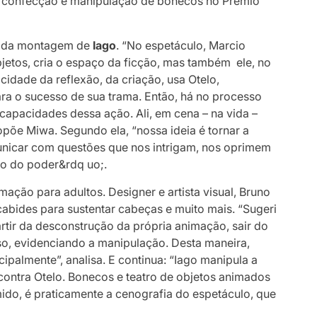
 confecção e manipulação de bonecos no Prêmio
s da montagem de
Iago
. “No espetáculo, Marcio
jetos, cria o espaço da ficção, mas também ele, no
acidade da reflexão, da criação, usa Otelo,
ra o sucesso de sua trama. Então, há no processo
capacidades dessa ação. Ali, em cena – na vida –
põe Miwa. Segundo ela, “nossa ideia é tornar a
icar com questões que nos intrigam, nos oprimem
co do poder&rdq uo;.
mação para adultos. Designer e artista visual, Bruno
abides para sustentar cabeças e muito mais. “Sugeri
rtir da desconstrução da própria animação, sair do
o, evidenciando a manipulação. Desta maneira,
cipalmente”, analisa. E continua: “Iago manipula a
 contra Otelo. Bonecos e teatro de objetos animados
mido, é praticamente a cenografia do espetáculo, que