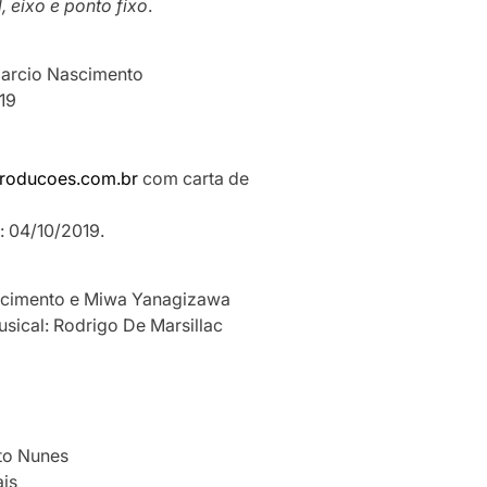
l, eixo e ponto fixo
.
Marcio Nascimento
019
roducoes.com.br
com carta de
: 04/10/2019.
ascimento e Miwa Yanagizawa
sical: Rodrigo De Marsillac
to Nunes
ais