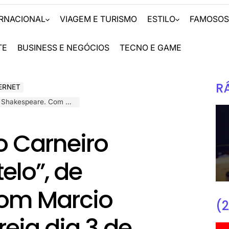
ERNACIONAL
VIAGEM E TURISMO
ESTILO
FAMOSO
TE
BUSINESS E NEGÓCIOS
TECNO E GAME
R
ERNET
a dia 3 de outubro no Sesc Copacabana
o Carneiro
lo”, de
om Marcio
(2
eia dia 3 de