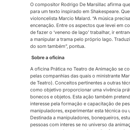
O compositor Rodrigo De Marsillac afirma que 
para um texto inspirado em Shakespeare. Que 
violoncelista Marcio Malard. “A música prec
encenação. Entre os aspectos que levei em con
de fazer o ‘veneno de Iago’ trabalhar, ir ent
a manipular a trama pelo próprio Iago. Traduzi
do som também”, pontua.
Sobre a oficina
A oficina Prática no Teatro de Animação se co
pelas companhias das quais o ministrante Mar
de Teatro). Conceitos pertinentes a outras té
como objetivo proporcionar uma vivência prá
bonecos e objetos. Esta ação também pretend
interesse pela formação e capacitação de pe
manipuladores, experimentar esta técnica ou u
Destinada a manipuladores, bonequeiros, estud
pessoas com interes se no universo da animaçã