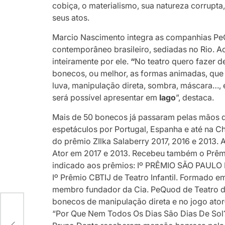
cobiça, o materialismo, sua natureza corrupt
seus atos.
Marcio Nascimento integra as companhias PeQ
contemporâneo brasileiro, sediadas no Rio. 
inteiramente por ele.
“
No teatro quero fazer d
bonecos, ou melhor, as formas animadas, que
luva, manipulação direta, sombra, máscara…, 
será possível apresentar em
Iago
”, destaca.
Mais de 50 bonecos já passaram pelas mãos 
espetáculos por Portugal, Espanha e até na C
do prêmio ZIlka Salaberry 2017, 2016 e 2013.
Ator em 2017 e 2013. Recebeu também o Prêmi
indicado aos prêmios: Iº PRÊMIO SÃO PAUL
Iº Prêmio CBTIJ de Teatro Infantil. Formado e
membro fundador da Cia. PeQuod de Teatro d
bonecos de manipulação direta e no jogo ator
“Por Que Nem Todos Os Dias São Dias De Sol?”
 no