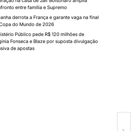
ração na casa de Jair Bolsonaro amplia
fronto entre família e Supremo
anha derrota a França e garante vaga na final
 Copa do Mundo de 2026
istério Público pede R$ 120 milhões de
gínia Fonseca e Blaze por suposta divulgação
siva de apostas
Les