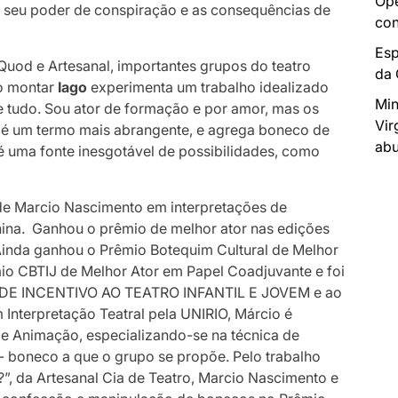
Ope
a, seu poder de conspiração e as consequências de
con
Esp
uod e Artesanal, importantes grupos do teatro
da
Ao montar
Iago
experimenta um trabalho idealizado
Min
e tudo. Sou ator de formação e por amor, mas os
Vir
 é um termo mais abrangente, e agrega boneco de
abu
é uma fonte inesgotável de possibilidades, como
de Marcio Nascimento em interpretações de
hina. Ganhou o prêmio de melhor ator nas edições
 Ainda ganhou o Prêmio Botequim Cultural de Melhor
o CBTIJ de Melhor Ator em Papel Coadjuvante e foi
O DE INCENTIVO AO TEATRO INFANTIL E JOVEM e ao
m Interpretação Teatral pela UNIRIO, Márcio é
e Animação, especializando-se na técnica de
- boneco a que o grupo se propõe. Pelo trabalho
, da Artesanal Cia de Teatro, Marcio Nascimento e