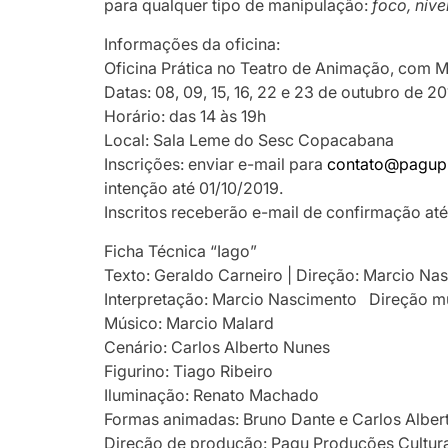
para qualquer tipo de manipulação:
foco, níve
Informações da oficina:
Oficina Prática no Teatro de Animação, com 
Datas: 08, 09, 15, 16, 22 e 23 de outubro de 2
Horário: das 14 às 19h
Local: Sala Leme do Sesc Copacabana
Inscrições: enviar e-mail para
contato@pagup
intenção até 01/10/2019.
Inscritos receberão e-mail de confirmação até
Ficha Técnica “Iago”
Texto: Geraldo Carneiro | Direção: Marcio N
Interpretação: Marcio Nascimento Direção mu
Músico: Marcio Malard
Cenário: Carlos Alberto Nunes
Figurino: Tiago Ribeiro
Iluminação: Renato Machado
Formas animadas: Bruno Dante e Carlos Alber
Direção de produção: Pagu Produções Cultur