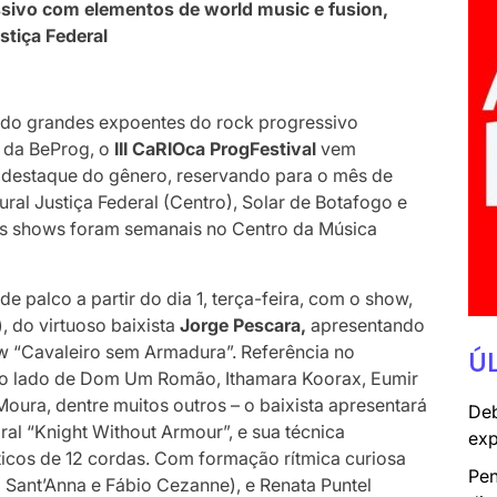
ssivo com elementos de world music e fusion,
ustiça Federal
endo grandes expoentes do rock progressivo
e da BeProg, o
III
CaRIOca ProgFestival
vem
e destaque do gênero, reservando para o mês de
ural Justiça Federal (Centro), Solar de Botafogo e
 os shows foram semanais no Centro da Música
de palco a partir do dia 1, terça-feira, com o show,
, do virtuoso baixista
Jorge Pescara,
apresentando
 “Cavaleiro sem Armadura”. Referência no
Ú
u ao lado de Dom Um Romão,
Ithamara Koorax, Eumir
oura, dentre muitos outros – o baixista apresentará
Deb
l “Knight Without Armour”, e sua técnica
exp
ticos de 12 cordas. Com formação rítmica curiosa
Pen
i Sant’Anna e Fábio Cezanne), e Renata Puntel