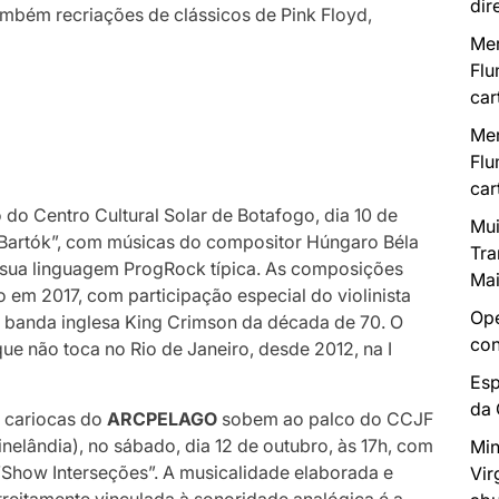
dir
 também recriações de clássicos de Pink Floyd,
Mer
Flu
car
Mer
Flu
car
 do Centro Cultural Solar de Botafogo, dia 10 de
Mui
a Bartók”, com músicas do compositor Húngaro Béla
Tra
 sua linguagem ProgRock típica. As composições
Mai
o em 2017, com participação especial do violinista
Ope
a banda inglesa King Crimson da década de 70. O
con
que não toca no Rio de Janeiro, desde 2012, na I
Esp
da
 cariocas do
ARCPELAGO
sobem ao palco do CCJF
inelândia), no sábado, dia 12 de outubro, às 17h, com
Min
“Show Interseções”. A musicalidade elaborada e
Vir