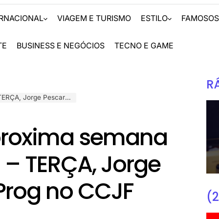
ERNACIONAL
VIAGEM E TURISMO
ESTILO
FAMOSO
TE
BUSINESS E NEGÓCIOS
TECNO E GAME
R
scara Knight Prog no CCJF
roxima semana
 – TERÇA, Jorge
Prog no CCJF
(2