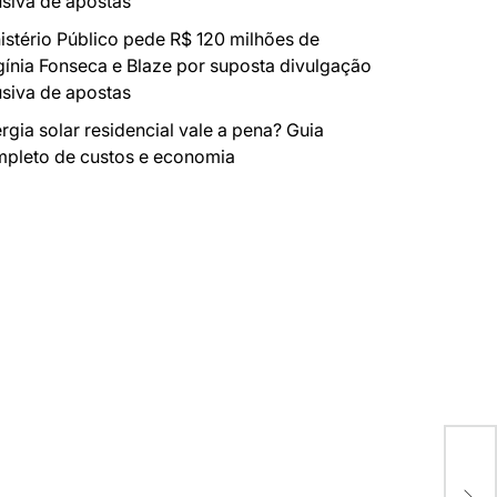
siva de apostas
istério Público pede R$ 120 milhões de
gínia Fonseca e Blaze por suposta divulgação
siva de apostas
rgia solar residencial vale a pena? Guia
pleto de custos e economia
Mas