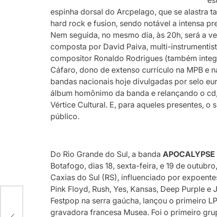
es
espinha dorsal do Arcpelago, que se alastra ta
hard rock e fusion, sendo notável a intensa 
Nem seguida, no mesmo dia, às 20h, será a v
composta por David Paiva, multi-instrumentist
compositor Ronaldo Rodrigues (também integr
Cáfaro, dono de extenso currículo na MPB e n
bandas nacionais hoje divulgadas por selo eu
álbum homônimo da banda e relançando o cd,
Vértice Cultural. E, para aqueles presentes, o
público.
Do Rio Grande do Sul, a banda
APOCALYPS
Botafogo, dias 18, sexta-feira, e 19 de outubr
Caxias do Sul (RS), influenciado por expoent
Pink Floyd, Rush, Yes, Kansas, Deep Purple e 
Festpop na serra gaúcha, lançou o primeiro 
ês
gravadora francesa Musea. Foi o primeiro grup