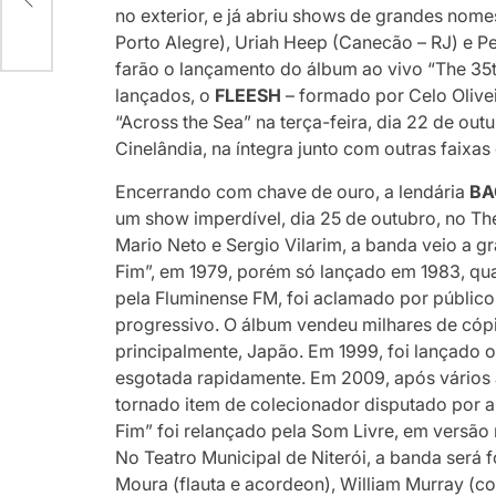
no exterior, e já abriu shows de grandes nom
Porto Alegre), Uriah Heep (Canecão – RJ) e 
farão o lançamento do álbum ao vivo “The 35t
lançados, o
FLEESH
– formado por Celo Olive
“Across the Sea” na terça-feira, dia 22 de outu
Cinelândia, na íntegra junto com outras faixas
Encerrando com chave de ouro, a lendária
BA
um show imperdível, dia 25 de outubro, no The
Mario Neto e Sergio Vilarim, a banda veio a 
Fim”, em 1979, porém só lançado em 1983, qua
pela Fluminense FM, foi aclamado por público
progressivo. O álbum vendeu milhares de cópi
principalmente, Japão. Em 1999, foi lançado 
esgotada rapidamente. Em 2009, após vários 
tornado item de colecionador disputado por a
Fim” foi relançado pela Som Livre, em versão 
No Teatro Municipal de Niterói, a banda será 
Moura (flauta e acordeon), William Murray (co