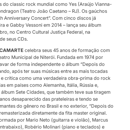
es do classic rock mundial como Yes (Araújo Vianna-
Pendragon (Teatro João Caetano – RJ). Os gaúchos
h Anniversary Concert”. Com cinco discos já
ira e Gabby Vessoni em 2014 – lança seu álbum
bro, no Centro Cultural Justiça Federal, na
 de seus CDs.
CAMARTE
celebra seus 45 anos de formação com
atro Municipal de Niterói.
Fundada em 1974 por
gravar de forma independente o álbum “Depois do
ndo, após ter suas músicas entre as mais tocadas
 e crítica como uma verdadeira obra-prima do rock
as em países como Alemanha, Itália, Rússia e,
o álbum Sete Cidades, que também teve sua tiragem
anos desaparecido das prateleiras e tendo se
mantes do gênero no Brasil e no exterior, “Depois do
remasterizada diretamente da fita master original.
formada por Mario Neto (guitarra e violão), Marcus
ntrabaixo), Robério Molinari (piano e teclados) e