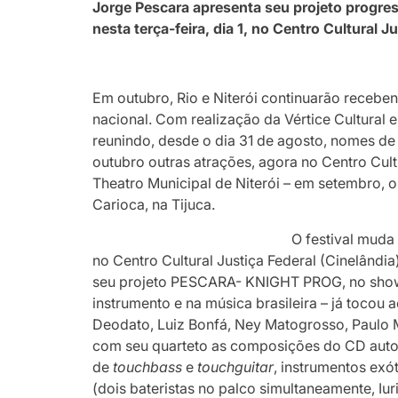
Jorge Pescara apresenta seu projeto progre
nesta terça-feira, dia 1, no Centro Cultural J
Em outubro, Rio e Niterói continuarão receb
nacional. Com realização da Vértice Cultural 
reunindo, desde o dia 31 de agosto, nomes d
outubro outras atrações, agora no Centro Cult
Theatro Municipal de Niterói – em setembro,
Carioca, na Tijuca.
O festival muda 
no Centro Cultural Justiça Federal (Cinelândia)
seu projeto PESCARA- KNIGHT PROG, no show
instrumento e na música brasileira – já toco
Deodato, Luiz Bonfá, Ney Matogrosso, Paulo M
com seu quarteto as composições do CD autora
de
touchbass
e
touchguitar
, instrumentos exó
(dois bateristas no palco simultaneamente, Iur