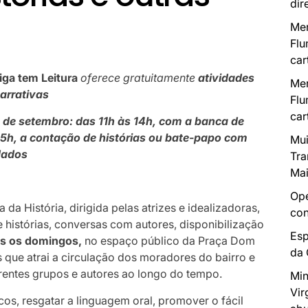
dir
Mer
Flu
car
iga tem Leitura
oferece gratuitamente
atividades
Mer
narrativas
Flu
car
5 de setembro: das 11h às 14h, com a banca de
s 15h, a contação de histórias ou bate-papo com
Mui
idados
Tra
Mai
Ope
a da História, dirigida pelas atrizes e idealizadoras,
con
e histórias, conversas com autores, disponibilização
Esp
s os domingos,
no espaço público da Praça Dom
da
 que atrai a circulação dos moradores do bairro e
erentes grupos e autores ao longo do tempo.
Min
Vir
licos, resgatar a linguagem oral, promover o fácil