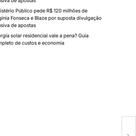
siva de apostas
istério Público pede R$ 120 milhões de
gínia Fonseca e Blaze por suposta divulgação
siva de apostas
rgia solar residencial vale a pena? Guia
pleto de custos e economia
4° 
INV