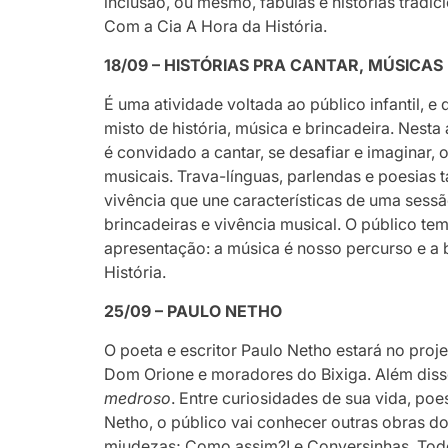
inclusão, ou mesmo, fábulas e histórias tradi
Com a Cia A Hora da História.
18/09 – HISTÓRIAS PRA CANTAR, MÚSICAS 
É uma atividade voltada ao público infantil, e 
misto de história, música e brincadeira. Nesta
é convidado a cantar, se desafiar e imaginar,
musicais. Trava-línguas, parlendas e poesias
vivência que une características de uma sess
brincadeiras e vivência musical. O público te
apresentação: a música é nosso percurso e a 
História.
25/09 – PAULO NETHO
O poeta e escritor Paulo Netho estará no pro
Dom Orione e moradores do Bixiga. Além disso
medroso
. Entre curiosidades de sua vida, po
Netho, o público vai conhecer outras obras d
miudezas; Como assim?! e Conversinhas. Todo