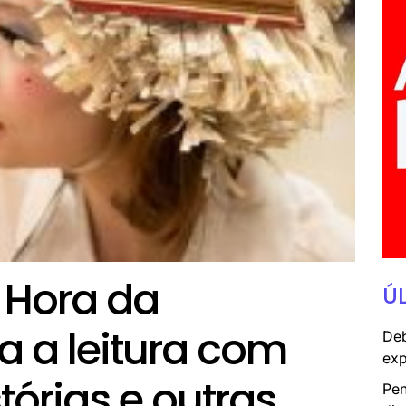
A Hora da
Ú
va a leitura com
Deb
exp
tórias e outras
Pen