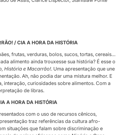
do de Assis, Clarice Lispector, Stanislaw Ponte
:
RRÃO! / CIA A HORA DA HISTÓRIA
es, frutas, verduras, bolos, sucos, tortas, cereais…
ada alimento ainda trouxesse sua história? É esse o
o, História e Macarrão!
. Uma apresentação que une
imentação. Ah, não podia dar uma mistura melhor. E
ca, interação, curiosidades sobre alimentos. Com a
rpretação de libras.
CIA A HORA DA HISTÓRIA
presentados com o uso de recursos cênicos,
presentação traz referências da cultura afro-
 situações que falam sobre discriminação e