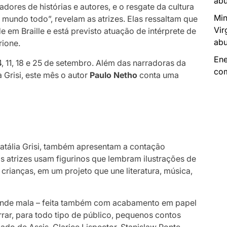
abu
adores de histórias e autores, e o resgate da cultura
Min
o mundo todo”, revelam as atrizes. Elas ressaltam que
Vir
 em Braille e está previsto atuação de intérprete de
abu
rione.
Ene
, 11, 18 e 25 de setembro. Além das narradoras da
com
a Grisi, este mês o autor
Paulo Netho
conta uma
Natália Grisi, também apresentam a contação
uas atrizes usam figurinos que lembram ilustrações de
 crianças, em um projeto que une literatura, música,
ande mala – feita também com acabamento em papel
rrar, para todo tipo de público, pequenos contos