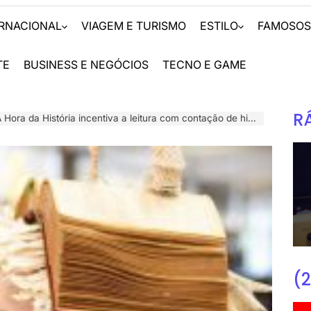
ERNACIONAL
VIAGEM E TURISMO
ESTILO
FAMOSO
TE
BUSINESS E NEGÓCIOS
TECNO E GAME
R
da História incentiva a leitura com contação de histórias e outras ações no Bixiga
(2