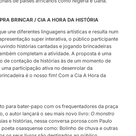
cionais de países africanos como Nigéria e Gana.
PRA BRINCAR / CIA A HORA DA HISTÓRIA
que une diferentes linguagens artísticas e resulta num
 apresentação super interativa, o público participante
 ouvindo histórias cantadas e jogando brincadeiras
 também completam a atividade. A proposta é uma
ão de contação de histórias às de um momento de
m uma participação ativa no desenrolar da
brincadeira é o nosso fim! Com a Cia A Hora da
jeto para bater-papo com os frequentadores da praça
, o autor lançará o seu mais novo livro:
O monstro
esias e histórias, nessa conversa porosa com Paulo
o poeta osasquense como: Bolinho de chuva e outras
s os seus livros são destinados ao público