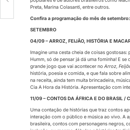
populares e de autores brasileiros como Macha
a
Preta, Marina Colasanti, entre outros.
Confira a programação do mês de setembro
SETEMBRO
04/09 – ARROZ, FEIJÃO, HISTÓRIA E MACA
Imagine uma cesta cheia de coisas gostosas: pã
Humm, só de pensar já dá uma fominha! E se c
grande jogo que vai acontecer no
Arroz, Feijã
história, poesia e comida, e que fala sobre al
na receita, ainda tem muita brincadeira, músi
Cia A Hora da História. Apresentação com inte
11/09 – CONTOS DA ÁFRICA E DO BRASIL / 
Uma contação de histórias que traz contos a
interação com o público e música ao vivo. A a
brasileira, contos com personagens negros, com