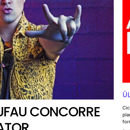
Ú
DUFAU CONCORRE
Cic
pla
ATOR
for