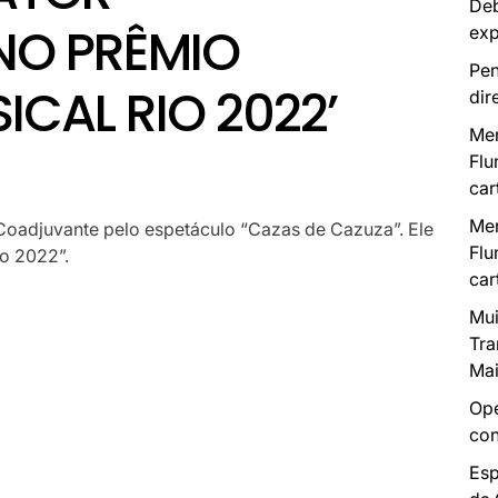
Deb
NO PRÊMIO
exp
Pen
ICAL RIO 2022’
dir
Mer
Flu
car
Mer
 Coadjuvante pelo espetáculo “Cazas de Cazuza”. Ele
Flu
o 2022”.
car
Mui
Tra
Mai
Ope
con
Esp