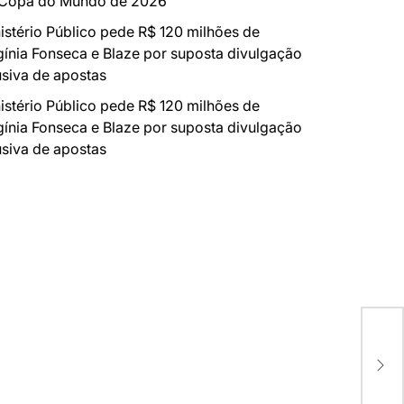
 Copa do Mundo de 2026
istério Público pede R$ 120 milhões de
gínia Fonseca e Blaze por suposta divulgação
siva de apostas
istério Público pede R$ 120 milhões de
gínia Fonseca e Blaze por suposta divulgação
siva de apostas
AUT
SEU