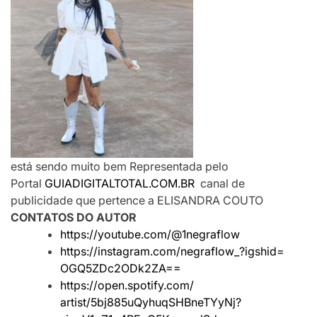
está sendo muito bem Representada pelo
Portal
GUIADIGITALTOTAL.COM.BR
canal de
publicidade que pertence a ELISANDRA COUTO
CONTATOS DO AUTOR
https://youtube.com/@
1negraflow
https://instagram.com/
negraflow_?igshid=
OGQ5ZDc2ODk2ZA==
https://open.spotify.com/
artist/5bj885uQyhuqSHBneTYyNj?