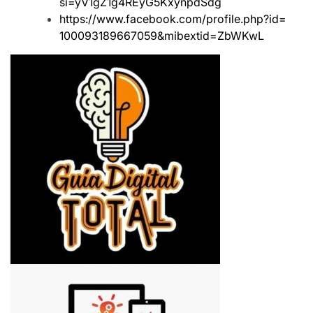
si=yV1gZ1g4REyG5KxynpdSdg
https://www.facebook.com/
profile.php?id=
100093189667059&mibextid=
ZbWKwL