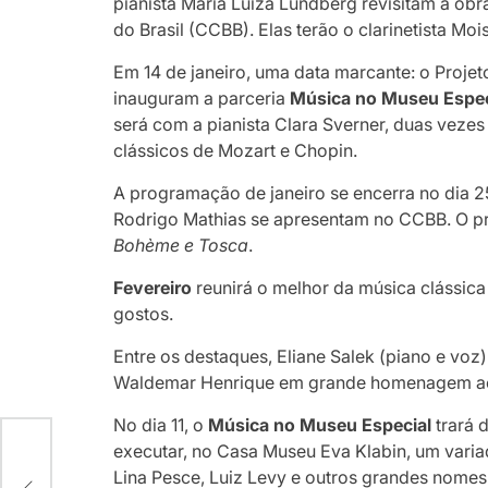
pianista Maria Luiza Lundberg revisitam a ob
do Brasil (CCBB). Elas terão o clarinetista M
Em 14 de janeiro, uma data marcante: o Proje
inauguram a parceria
Música no Museu Espec
será com a pianista Clara Sverner, duas vezes
clássicos de Mozart e Chopin.
A programação de janeiro se encerra no dia 25,
Rodrigo Mathias se apresentam no CCBB. O pr
Bohème e
Tosca
.
Fevereiro
reunirá o melhor da música clássica
gostos.
Entre os destaques, Eliane Salek (piano e voz
Waldemar Henrique em grande homenagem ao 
No dia 11, o
Música no Museu Especial
trará 
executar, no Casa Museu Eva Klabin, um varia
O
Lina Pesce, Luiz Levy e outros grandes nomes