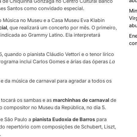
abu
ra de Chiquinha Gonzaga no Centro Cultural Banco
oises Santos como convidado especial.
Min
Vir
to Música no Museu e a Casa Museu Eva Klabin
abu
ial
, que realizará um concerto por mês. O primeiro,
 indicada ao Grammy Latino. Ela interpretará
Ene
com
 quando o pianista Cláudio Vettori e o tenor lírico
ograma inclui Carlos Gomes e árias das óperas
La
 e da música de carnaval para agradar a todos os
) tocará os sambas e as
marchinhas de carnaval
de
compositor no Museu da República, no dia 5.
de São Paulo a
pianista Eudoxia de Barros
para
do repertório com composições de Schubert, Liszt,
.