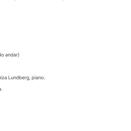
4o andar)
iza Lundberg, piano.
a.