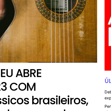
EU ABRE
Ú
23 COM
Deb
icos brasileiros,
exp
Pen