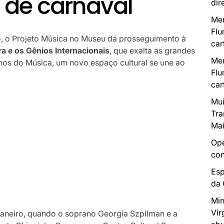
e de carnaval
dir
Mer
Flu
ro, o Projeto Música no Museu dá prosseguimento à
car
ra e os Gênios Internacionais
, que exalta as grandes
Mer
nos do Música, um novo espaço cultural se une ao
Flu
car
Mui
Tra
Mai
Ope
con
Esp
da
Min
Vir
janeiro, quando o soprano Georgia Szpilman e a