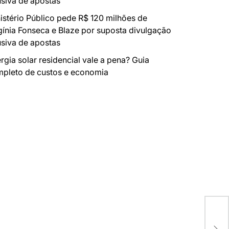
siva de apostas
istério Público pede R$ 120 milhões de
gínia Fonseca e Blaze por suposta divulgação
siva de apostas
rgia solar residencial vale a pena? Guia
pleto de custos e economia
O q
com