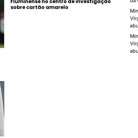
da
Fluminense no centro de investigação
sobre cartão amarelo
Min
Vir
abu
Min
Vir
abu