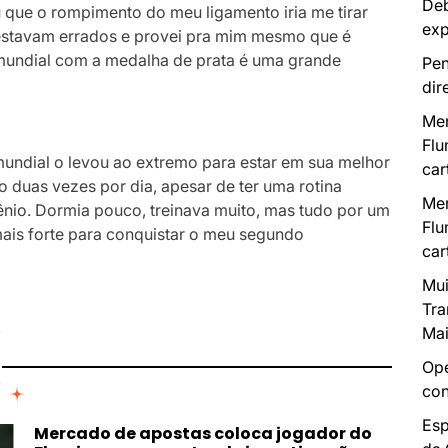
Deb
 que o rompimento do meu ligamento iria me tirar
exp
 estavam errados e provei pra mim mesmo que é
 mundial com a medalha de prata é uma grande
Pen
dir
Mer
Flu
undial o levou ao extremo para estar em sua melhor
car
o duas vezes por dia, apesar de ter uma rotina
Mer
nio. Dormia pouco, treinava muito, mas tudo por um
Flu
mais forte para conquistar o meu segundo
car
Mui
Tra
I
Mai
Ope
con
Esp
Mercado de apostas coloca jogador do