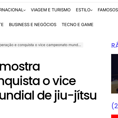
ERNACIONAL
VIAGEM E TURISMO
ESTILO
FAMOSO
TE
BUSINESS E NEGÓCIOS
TECNO E GAME
R
onquista o vice campeonato mundial de jiu-jítsu profissional
mostra
quista o vice
dial de jiu-jítsu
(2