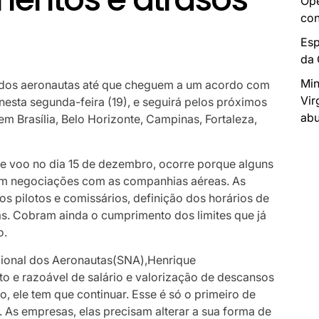
Ope
con
Esp
da
Min
e dos aeronautas até que cheguem a um acordo com
Vir
 nesta segunda-feira (19), e seguirá pelos próximos
abu
em Brasília, Belo Horizonte, Campinas, Fortaleza,
de voo no dia 15 de dezembro, ocorre porque alguns
 em negociações com as companhias aéreas. As
dos pilotos e comissários, definição dos horários de
das. Cobram ainda o cumprimento dos limites que já
o.
cional dos Aeronautas(SNA),Henrique
to e razoável de salário e valorização de descansos
o, ele tem que continuar. Esse é só o primeiro de
 As empresas, elas precisam alterar a sua forma de