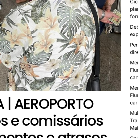
Cic
pla
for
Deb
exp
Pen
dir
Mer
Flu
car
Mer
Flu
A | AEROPORTO
car
Mui
os e comissários
Tra
Mai
entos e atrasos