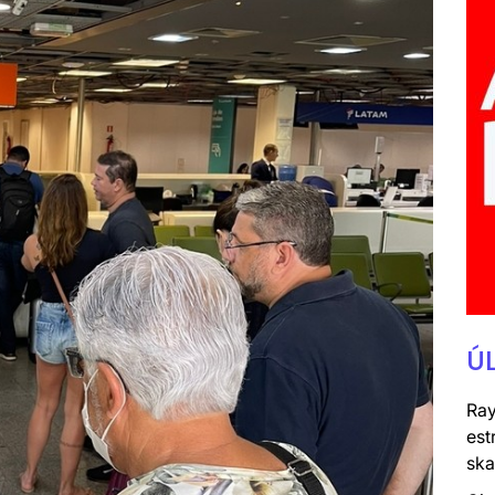
Ú
Ray
est
ska