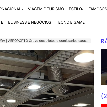
ERNACIONAL
VIAGEM E TURISMO
ESTILO
FAMOSO
TE
BUSINESS E NEGÓCIOS
TECNO E GAME
R
PORTO Greve dos pilotos e comissários causa cancelamentos e atrasos em voos
(2