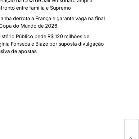
ração na casa de Jair Bolsonaro amplia
fronto entre família e Supremo
anha derrota a França e garante vaga na final
 Copa do Mundo de 2026
istério Público pede R$ 120 milhões de
gínia Fonseca e Blaze por suposta divulgação
siva de apostas
Dep
rep