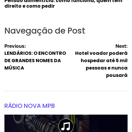
Pensão alimentícia: como funciona, quem tem
direito e como pedir
Navegação de Post
Previous:
Next:
LENDÁRIOS: O ENCONTRO
Hotel voador poderá
DE GRANDES NOMES DA
hospedar até 5 mil
MÚSICA
pessoas e nunca
pousará
RÁDIO NOVA MPB