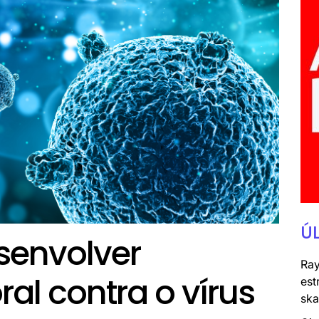
Ú
esenvolver
Ray
l contra o vírus
est
ska