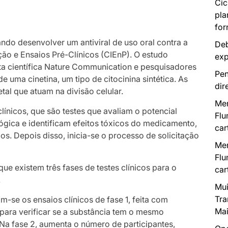
Cic
pla
for
ndo desenvolver um antiviral de uso oral contra a
Deb
ão e Ensaios Pré-Clínicos (CIEnP). O estudo
exp
sta científica Nature Communication e pesquisadores
Pen
 uma cinetina, um tipo de citocinina sintética. As
dir
al que atuam na divisão celular.
Mer
línicos, que são testes que avaliam o potencial
Flu
lógica e identificam efeitos tóxicos do medicamento,
car
os. Depois disso, inicia-se o processo de solicitação
Mer
Flu
que existem três fases de testes clínicos para o
car
.
Mui
Tra
am-se os ensaios clínicos de fase 1, feita com
Mai
para verificar se a substância tem o mesmo
a fase 2, aumenta o número de participantes,