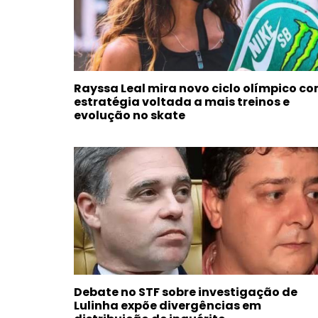
Rayssa Leal mira novo ciclo olímpico c
estratégia voltada a mais treinos e
evolução no skate
Debate no STF sobre investigação de
Lulinha expõe divergências em