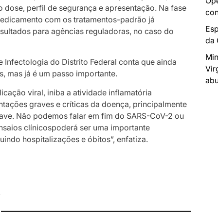
Ope
o dose, perfil de segurança e apresentação. Na fase
con
 medicamento com os tratamentos-padrão já
Esp
sultados para agências reguladoras, no caso do
da
Min
 Infectologia do Distrito Federal conta que ainda
Vir
us, mas já é um passo importante.
abu
cação viral, iniba a atividade inflamatória
tações graves e críticas da doença, principalmente
grave. Não podemos falar em fim do SARS-CoV-2 ou
nsaios clínicospoderá ser uma importante
indo hospitalizações e óbitos”, enfatiza.
I