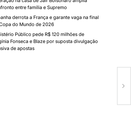
ração na casa de Jair Bolsonaro amplia
fronto entre família e Supremo
anha derrota a França e garante vaga na final
 Copa do Mundo de 2026
istério Público pede R$ 120 milhões de
gínia Fonseca e Blaze por suposta divulgação
siva de apostas
AUT
NO
“CA