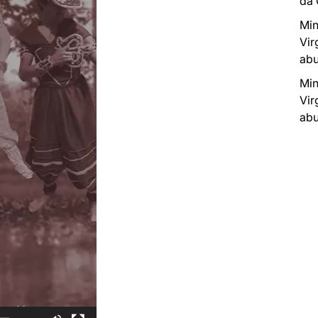
da
Min
Vir
abu
Min
Vir
abu