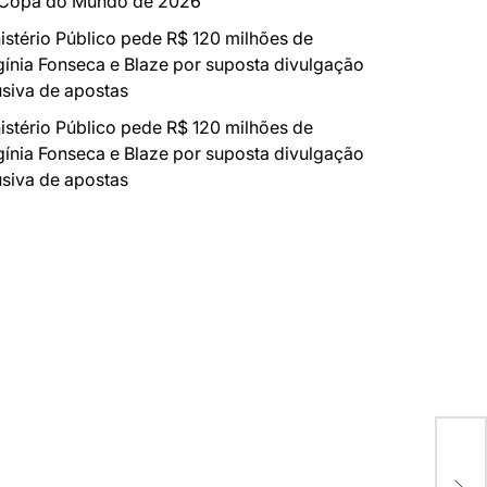
 Copa do Mundo de 2026
istério Público pede R$ 120 milhões de
gínia Fonseca e Blaze por suposta divulgação
siva de apostas
istério Público pede R$ 120 milhões de
gínia Fonseca e Blaze por suposta divulgação
siva de apostas
Iné
de 