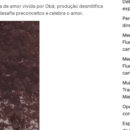
Deb
ria de amor vivida por Obá; produção desmitifica
exp
 desafia preconceitos e celebra o amor.
Pen
dir
Mer
Flu
car
Mer
Flu
car
Mui
Tra
Mai
Ope
con
Esp