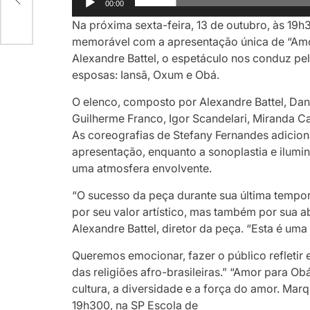
00:00
Na próxima sexta-feira, 13 de outubro, às 19h3
memorável com a apresentação única de “Amo
Alexandre Battel, o espetáculo nos conduz pe
esposas: Iansã, Oxum e Obá.
O elenco, composto por Alexandre Battel, Dan
Guilherme Franco, Igor Scandelari, Miranda Ca
As coreografias de Stefany Fernandes adicio
apresentação, enquanto a sonoplastia e ilum
uma atmosfera envolvente.
“O sucesso da peça durante sua última tempor
por seu valor artístico, mas também por sua ab
Alexandre Battel, diretor da peça. “Esta é um
Queremos emocionar, fazer o público refletir 
das religiões afro-brasileiras.” “Amor para Obá
cultura, a diversidade e a força do amor. Mar
19h300, na SP Escola de