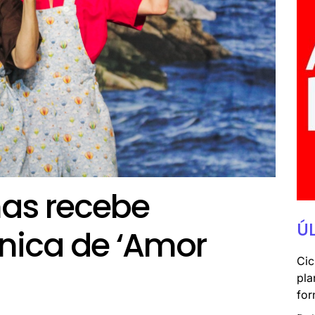
nas recebe
Ú
nica de ‘Amor
Cic
pla
for