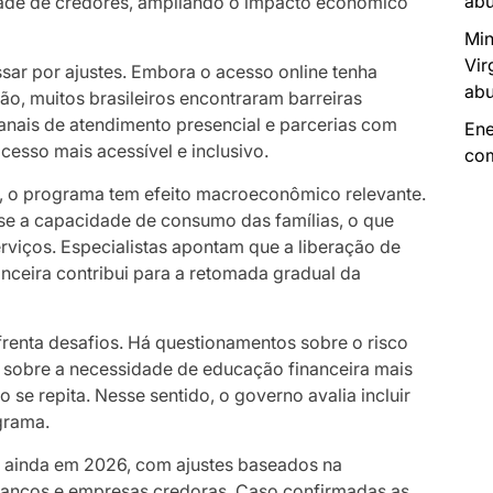
abu
dade de credores, ampliando o impacto econômico
Min
Vir
ar por ajustes. Embora o acesso online tenha
abu
ão, muitos brasileiros encontraram barreiras
canais de atendimento presencial e parcerias com
Ene
ocesso mais acessível e inclusivo.
com
, o programa tem efeito macroeconômico relevante.
-se a capacidade de consumo das famílias, o que
viços. Especialistas apontam que a liberação de
anceira contribui para a retomada gradual da
frenta desafios. Há questionamentos sobre o risco
 e sobre a necessidade de educação financeira mais
 se repita. Nesse sentido, o governo avalia incluir
grama.
a ainda em 2026, com ajustes baseados na
 bancos e empresas credoras. Caso confirmadas as