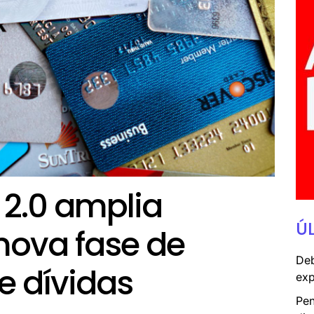
 2.0 amplia
Ú
nova fase de
Deb
e dívidas
exp
Pen