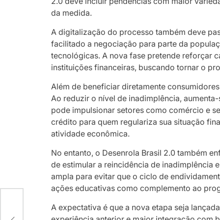
2.0 deve incluir pendências com maior varie
da medida.
A digitalização do processo também deve pass
facilitado a negociação para parte da populaç
tecnológicas. A nova fase pretende reforçar 
instituições financeiras, buscando tornar o pr
Além de beneficiar diretamente consumidores
Ao reduzir o nível de inadimplência, aumenta
pode impulsionar setores como comércio e ser
crédito para quem regulariza sua situação fin
atividade econômica.
No entanto, o Desenrola Brasil 2.0 também en
de estimular a reincidência de inadimplência
ampla para evitar que o ciclo de endividamento
ações educativas como complemento ao pro
ma
A expectativa é que a nova etapa seja lançad
 a
experiência anterior e maior integração com