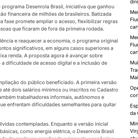
dir
do programa
Desenrola Brasil
, iniciativa que ganhou
Mer
ção financeira de milhões de brasileiros. Batizada
Flu
a fase promete ampliar o acesso, flexibilizar regras
car
essoas que ficaram de fora da primeira rodada.
Mer
lência e reaquecer a economia, o programa original
Flu
ntos significativos, em alguns casos superiores a
car
xa renda. A proposta agora é avançar sobre
Mui
 a dificuldade de acesso digital e a inclusão de
Tra
Mai
mpliação do público beneficiado. A primeira versão
Ope
até dois salários mínimos ou inscritos no Cadastro
con
r também trabalhadores informais, autônomos e
e enfrentam dificuldades semelhantes para quitar
Esp
da
Min
dívidas contempladas. Enquanto a versão inicial
Vir
ásicas, como energia elétrica, o Desenrola Brasil