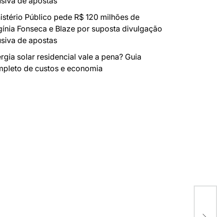
siva de apostas
istério Público pede R$ 120 milhões de
gínia Fonseca e Blaze por suposta divulgação
siva de apostas
rgia solar residencial vale a pena? Guia
pleto de custos e economia
Ama
e r