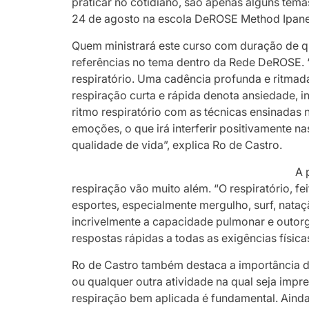
praticar no cotidiano, são apenas alguns tema
24 de agosto na escola DeROSE Method Ipane
Quem ministrará este curso com duração de q
referências no tema dentro da Rede DeROSE.
respiratório. Uma cadência profunda e ritmad
respiração curta e rápida denota ansiedade,
ritmo respiratório com as técnicas ensinadas 
emoções, o que irá interferir positivamente n
qualidade de vida”, explica Ro de Castro.
A 
respiração vão muito além. “O respiratório, fe
esportes, especialmente mergulho, surf, nataçã
incrivelmente a capacidade pulmonar e outorga
respostas rápidas a todas as exigências físicas”
Ro de Castro também destaca a importância da 
ou qualquer outra atividade na qual seja impre
respiração bem aplicada é fundamental. Aind