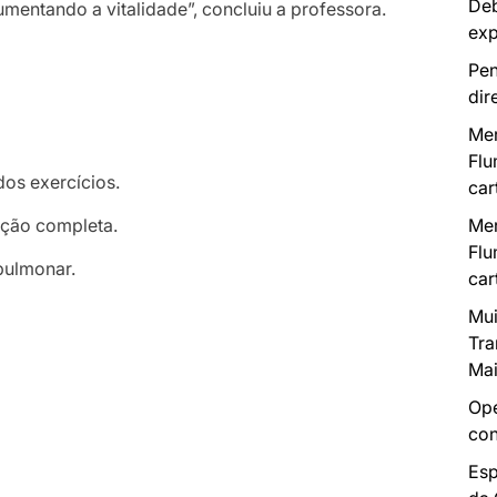
Deb
mentando a vitalidade”, concluiu a professora.
exp
Pen
dir
Mer
Flu
os exercícios.
car
ação completa.
Mer
Flu
pulmonar.
car
Mui
Tra
Mai
Ope
con
Esp