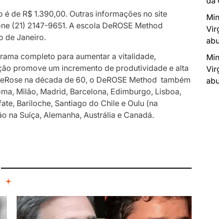
da
o é de R$ 1.390,00. Outras informações no site
Min
one (21) 2147-9651. A escola DeROSE Method
Vir
o de Janeiro.
abu
ma completo para aumentar a vitalidade,
Min
cação promove um incremento de produtividade e alta
Vir
r DeRose na década de 60, o DeROSE Method também
abu
oma, Milão, Madrid, Barcelona, Edimburgo, Lisboa,
te, Bariloche, Santiago do Chile e Oulu (na
ão na Suíça, Alemanha, Austrália e Canadá.
I