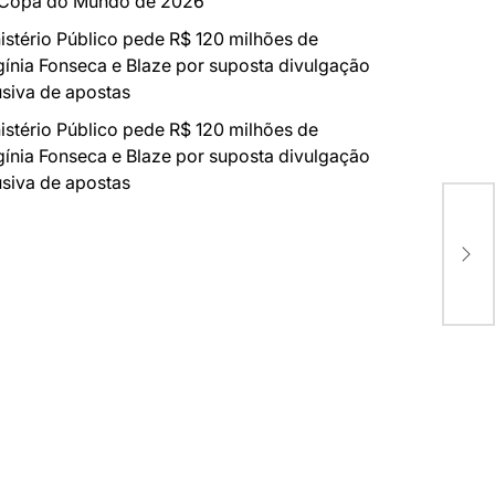
 Copa do Mundo de 2026
istério Público pede R$ 120 milhões de
gínia Fonseca e Blaze por suposta divulgação
siva de apostas
istério Público pede R$ 120 milhões de
gínia Fonseca e Blaze por suposta divulgação
siva de apostas
Esp
Emp
pro