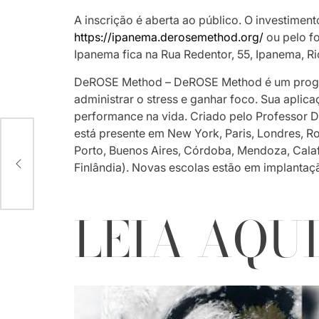
A inscrição é aberta ao público. O investiment
https://ipanema.derosemethod.
org/
ou pelo f
Ipanema fica na Rua Redentor, 55, Ipanema, Ri
DeROSE Method – DeROSE Method é um progra
administrar o stress e ganhar foco. Sua apli
performance na vida. Criado pelo Professo
está presente em New York, Paris, Londres, R
Porto, Buenos Aires, Córdoba, Mendoza, Calafa
Finlândia). Novas escolas estão em implantaç
LEIA AQU