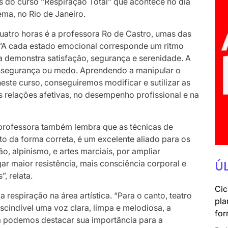
s do curso “Respiração Total” que acontece no dia
ma, no Rio de Janeiro.
uatro horas é a professora Ro de Castro, umas das
 “A cada estado emocional corresponde um ritmo
a demonstra satisfação, segurança e serenidade. A
 insegurança ou medo. Aprendendo a manipular o
neste curso, conseguiremos modificar e sutilizar as
as relações afetivas, no desempenho profissional e na
professora também lembra que as técnicas de
ito da forma correta, é um excelente aliado para os
o, alpinismo, e artes marciais, por ampliar
Ú
r maior resistência, mais consciência corporal e
, relata.
Cic
respiração na área artística. “Para o canto, teatro
pla
scindível uma voz clara, limpa e melodiosa, a
for
a podemos destacar sua importância para a