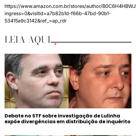
https://www.amazon.com.br/stores/author/B0C6H4HBWJ
ingress=0&visitId=a7b82b1d-f66b-47bd-90b1-
53415a9c3142&ref_=ap_rdr
LEIA AQUI
Debate no STF sobre investigação de Lulinha
expõe divergências em distribuição de inquérito