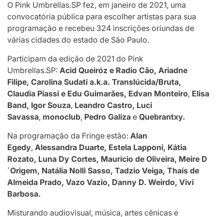
O Pink Umbrellas.SP fez, em janeiro de 2021, uma
convocatória pública para escolher artistas para sua
programação e recebeu 324 inscrições oriundas de
várias cidades do estado de São Paulo.
Participam da edição de 2021 do Pink
Umbrellas.SP:
Acid Queiróz e Radio Cão, Ariadne
Filipe, Carolina Sudati a.k.a. Translúcida/Bruta,
Claudia Piassi e Edu Guimarães, Edvan Monteiro
,
Elisa
Band, Igor Souza
,
Leandro Castro, Luci
Savassa
,
monoclub
,
Pedro Galiza
e
Quebrantxy.
Na programação da Fringe estão:
Alan
Egedy
,
Alessandra Duarte, Estela Lapponi, Kátia
Rozato, Luna Dy Cortes, Maurício de Oliveira, Meire D
´Origem, Natália Nolli Sasso, Tadzio Veiga, Thaís de
Almeida Prado, Vazo Vazio, Danny D. Weirdo,
Vivi
Barbosa.
Misturando audiovisual, música, artes cênicas e