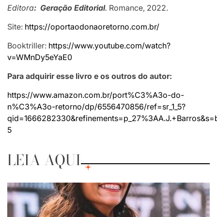
Editora
:
Geração Editorial
.
Romance, 2022.
Site:
https://oportaodonaoretorno.com.br/
Booktriller:
https://www.youtube.com/watch?
v=WMnDy5eYaE0
Para adquirir esse livro e os outros do autor:
https://www.amazon.com.br/port%C3%A3o-do-
n%C3%A3o-retorno/dp/6556470856/ref=sr_1_5?
qid=1666282330&refinements=p_27%3AA.J.+Barros&s=
5
LEIA AQUI