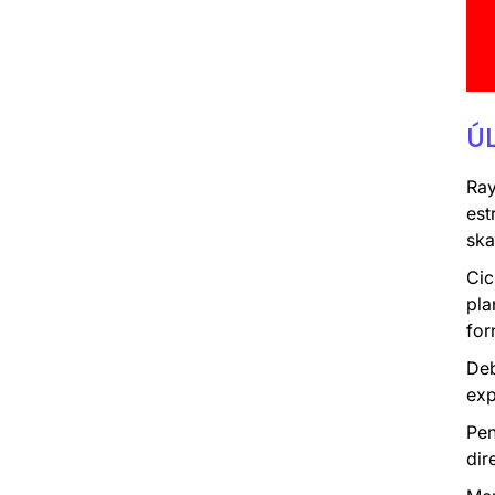
Ú
Ray
est
ska
Cic
pla
for
Deb
exp
Pen
dir