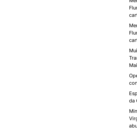
Mer
Flu
car
Mer
Flu
car
Mui
Tra
Mai
Ope
con
Esp
da
Min
Vir
abu