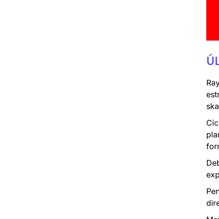
Ú
Ray
est
ska
Cic
pla
for
Deb
exp
Pen
dir