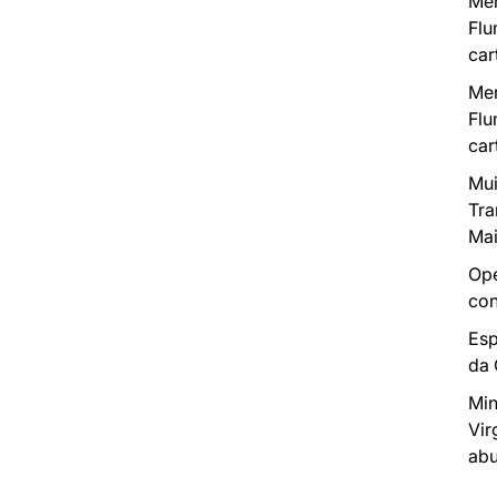
Mer
Flu
car
Mer
Flu
car
Mui
Tra
Mai
Ope
con
Esp
da
Min
Vir
abu