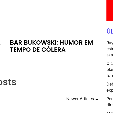
Ú
A
BAR BUKOWSKI: HUMOR EM
Ray
TEMPO DE CÓLERA
est
ska
Cic
pla
for
osts
Deb
exp
Pen
Newer Articles
→
dir