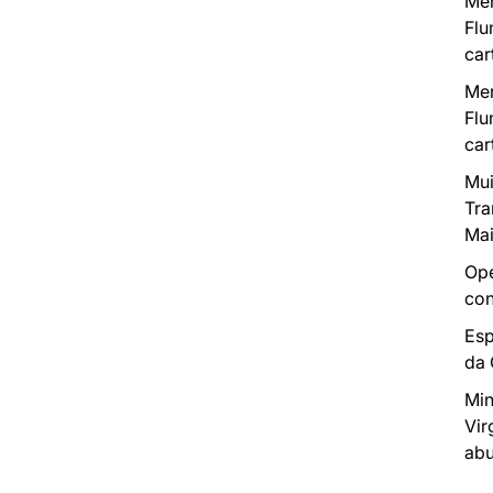
Mer
Flu
car
Mer
Flu
car
Mui
Tra
Mai
Ope
con
Esp
da
Min
Vir
abu