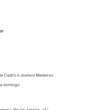
or
 de Castro e Joelson Medeiros
 a domingo
abana, Rio de Janeiro – RJ