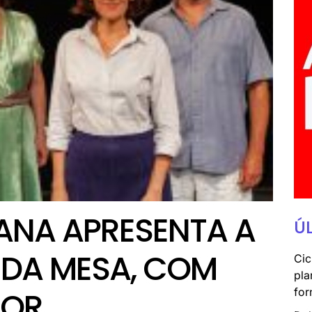
NA APRESENTA A
Ú
 DA MESA, COM
Cic
pla
for
TOR