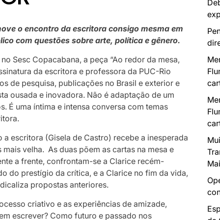
Deb
exp
omove o encontro da escritora consigo mesma em
Pen
co com questões sobre arte, política e gênero.
dir
Mer
 no Sesc Copacabana, a peça “Ao redor da mesa,
Flu
ssinatura da escritora e professora da PUC-Rio
car
s de pesquisa, publicações no Brasil e exterior e
sta ousada e inovadora. Não é adaptação de um
Mer
os. É uma íntima e intensa conversa com temas
Flu
itora.
car
 a escritora (Gisela de Castro) recebe a inesperada
Mui
os mais velha. As duas põem as cartas na mesa e
Tra
nte a frente, confrontam-se a Clarice recém-
Mai
 do prestígio da crítica, e a Clarice no fim da vida,
Ope
adicaliza propostas anteriores.
con
ocesso criativo e as
experiências de amizade,
Esp
uem escrever? Como futuro e passado nos