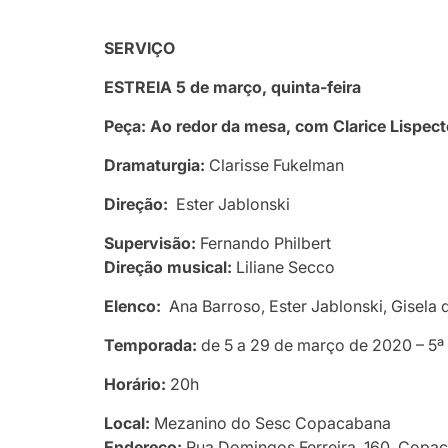
SERVIÇO
ESTREIA 5 de março, quinta-feira
Peça: Ao redor da mesa, com Clarice Lispect
Dramaturgia:
Clarisse Fukelman
Direção:
Ester Jablonski
Supervisão:
Fernando Philbert
Direção musical:
Liliane Secco
Elenco:
Ana Barroso, Ester Jablonski, Gisela
Temporada:
de 5 a 29 de março de 2020 – 5ª
Horário:
20h
Local:
Mezanino do Sesc Copacabana
Endereço:
Rua Domingos Ferreira, 160, Copac