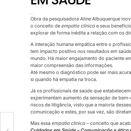
Obra da pesquisadora Aline Albuquerque inova
o conceito de
empatia clínica
e seus benefíci
explorar de forma inédita a relação com os di
A interação humana empática entre o profission
tem impacto positivo nos resultados em saúd
mundo. Há maior engajamento do paciente em s
maior compreensão das informações.
Até mesmo o diagnóstico pode ser mais acura
si quando há empatia na troca.
Já os profissionais de saúde que estabelece
experimentam aumento da sensação de bem-es
riscos de litigância, visto que a maioria dess
comunicação e estes, por sua vez, são direta
N
Mas essa
empatia clínica
– conceito que acaba
Cuidados em Saúde – Comunicação e ética na