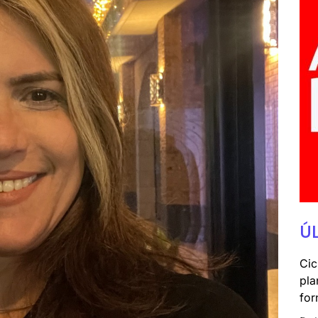
Ú
Cic
pla
for