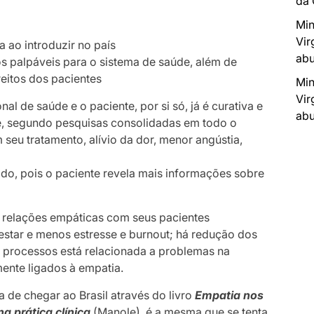
da
Min
Vir
 ao introduzir no país
abu
os palpáveis para o sistema de saúde, além de
reitos dos pacientes
Min
Vir
al de saúde e o paciente, por si só, já é curativa e
abu
e, segundo pesquisas consolidadas em todo o
eu tratamento, alívio da dor, menor angústia,
do, pois o paciente revela mais informações sobre
m relações empáticas com seus pacientes
tar e menos estresse e burnout; há redução dos
es processos está relacionada a problemas na
mente ligados à empatia.
 de chegar ao Brasil através do livro
Empatia nos
 prática clínica
(Manole), é a mesma que se tenta