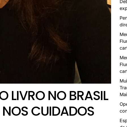
Deb
exp
Pen
dir
Mer
Flu
car
Mer
Flu
car
Mui
Tra
O LIVRO NO BRASIL
Mai
Ope
A NOS CUIDADOS
con
Esp