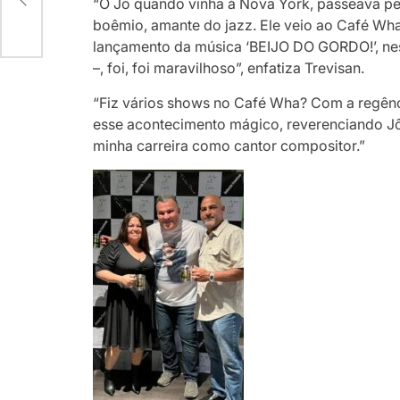
“O Jô quando vinha à Nova York, passeava p
boêmio, amante do jazz. Ele veio ao Café W
lançamento da música ‘BEIJO DO GORDO!’, ne
–, foi, foi maravilhoso”, enfatiza Trevisan.
“Fiz vários shows no Café Wha? Com a regênci
esse acontecimento mágico, reverenciando Jô
minha carreira como cantor compositor.”