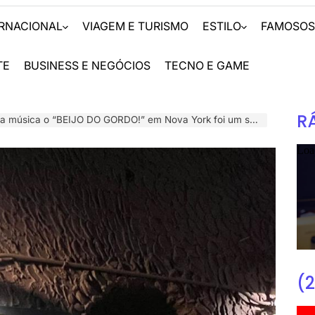
ERNACIONAL
VIAGEM E TURISMO
ESTILO
FAMOSO
TE
BUSINESS E NEGÓCIOS
TECNO E GAME
R
 música o “BEIJO DO GORDO!” em Nova York foi um sucesso
(2