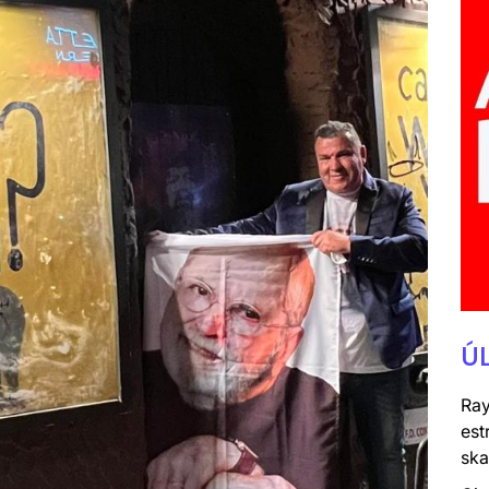
Ú
Ray
est
ska