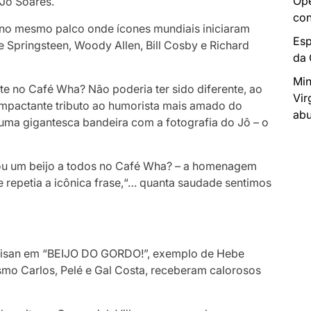
Ope
Jô Soares.
con
 no mesmo palco onde ícones mundiais iniciaram
Esp
ce Springsteen, Woody Allen, Bill Cosby e Richard
da
Min
ite no Café Wha? Não poderia ter sido diferente, ao
Vir
 impactante tributo ao humorista mais amado do
abu
uma gigantesca bandeira com a fotografia do Jô – o
ndou um beijo a todos no Café Wha? – a homenagem
 repetia a icônica frase,“… quanta saudade sentimos
revisan em “BEIJO DO GORDO!”, exemplo de Hebe
smo Carlos, Pelé e Gal Costa, receberam calorosos