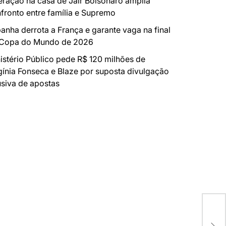
ração na casa de Jair Bolsonaro amplia
fronto entre família e Supremo
anha derrota a França e garante vaga na final
 Copa do Mundo de 2026
istério Público pede R$ 120 milhões de
gínia Fonseca e Blaze por suposta divulgação
siva de apostas
MEC