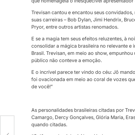
que homenageia o inesquecível apresentador 
Trevisan cantou e encantou seus convidados,
suas carreiras – Bob Dylan, Jimi Hendrix, Bru
Pryor, entre outros artistas renomados.
E se a magia tem seus efeitos reluzentes, à no
consolidar a mágica brasileira no relevante e
Brasil. Trevisan, em meio ao show, empunhou 
público não conteve a emoção.
E o incrível parece ter vindo do céu: Jô ma
foi ovacionada em meio ao coral de vozes que
de você!”
As personalidades brasileiras citadas por T
Camargo, Dercy Gonçalves, Glória Maria, Era
quando citadas.
 E
 DO