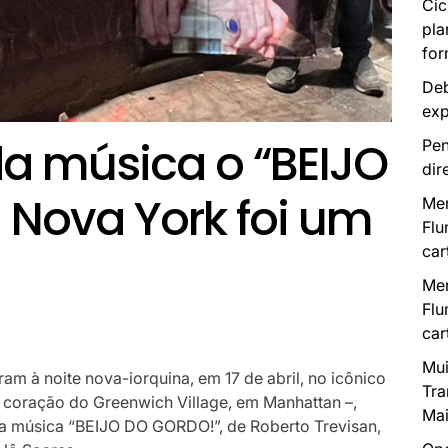
Cic
pla
for
Deb
exp
a música o “BEIJO
Pen
dir
Nova York foi um
Mer
Flu
car
Mer
Flu
car
Mui
m à noite nova-iorquina, em 17 de abril, no icônico
Tra
coração do Greenwich Village, em Manhattan –,
Mai
da música “BEIJO DO GORDO!”, de Roberto Trevisan,